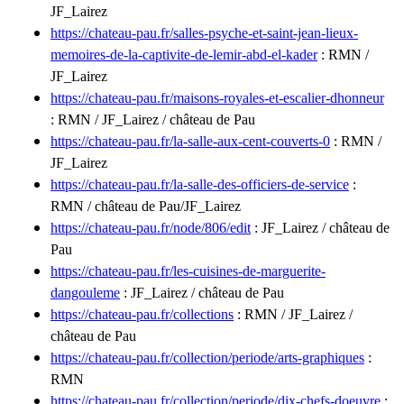
JF_Lairez
https://chateau-pau.fr/salles-psyche-et-saint-jean-lieux-
memoires-de-la-captivite-de-lemir-abd-el-kader
: RMN /
JF_Lairez
https://chateau-pau.fr/maisons-royales-et-escalier-dhonneur
: RMN / JF_Lairez / château de Pau
https://chateau-pau.fr/la-salle-aux-cent-couverts-0
: RMN /
JF_Lairez
https://chateau-pau.fr/la-salle-des-officiers-de-service
:
RMN / château de Pau/JF_Lairez
https://chateau-pau.fr/node/806/edit
: JF_Lairez / château de
Pau
https://chateau-pau.fr/les-cuisines-de-marguerite-
dangouleme
: JF_Lairez / château de Pau
https://chateau-pau.fr/collections
: RMN / JF_Lairez /
château de Pau
https://chateau-pau.fr/collection/periode/arts-graphiques
:
RMN
https://chateau-pau.fr/collection/periode/dix-chefs-doeuvre
: