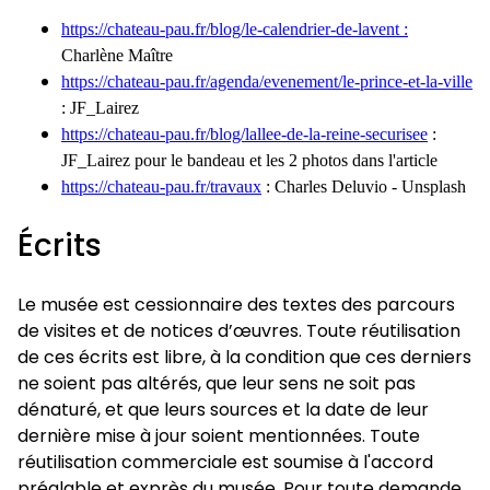
https://chateau-pau.fr/blog/le-calendrier-de-lavent :
Charlène Maître
https://chateau-pau.fr/agenda/evenement/le-prince-et-la-ville
: JF_Lairez
https://chateau-pau.fr/blog/lallee-de-la-reine-securisee
:
JF_Lairez pour le bandeau et les 2 photos dans l'article
https://chateau-pau.fr/travaux
: Charles Deluvio - Unsplash
Écrits
Le musée est cessionnaire des textes des parcours
de visites et de notices d’œuvres. Toute réutilisation
de ces écrits est libre, à la condition que ces derniers
ne soient pas altérés, que leur sens ne soit pas
dénaturé, et que leurs sources et la date de leur
dernière mise à jour soient mentionnées. Toute
réutilisation commerciale est soumise à l'accord
préalable et exprès du musée. Pour toute demande