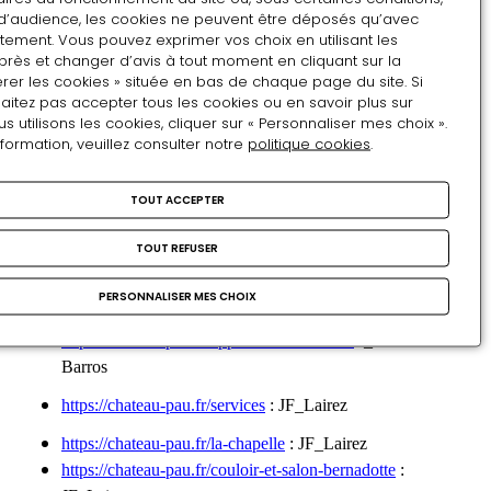
https://chateau-pau.fr/cest-mon-patrimoine
: château Pau
d’audience, les cookies ne peuvent être déposés qu’avec
tement. Vous pouvez exprimer vos choix en utilisant les
https://chateau-pau.fr/le-chateau
: château Pau
près et changer d’avis à tout moment en cliquant sur la
rer les cookies » située en bas de chaque page du site. Si
https://chateau-pau.fr/agenda/evenement/en-avant-la-visite-
aitez pas accepter tous les cookies ou en savoir plus sur
depuis-chez-vous
: JF_Lairez
utilisons les cookies, cliquer sur « Personnaliser mes choix ».
nformation, veuillez consulter notre
politique cookies
.
https://chateau-pau.fr/espace-presse
: M_Czyz_Unsplash
https://chateau-pau.fr/modalites-de-visite
: JF_Lairez
TOUT ACCEPTER
https://chateau-pau.fr/tarifs-0
: JF_Lairez
TOUT REFUSER
https://chateau-pau.fr/acces
: JF_Lairez
PERSONNALISER MES CHOIX
https://chateau-pau.fr/accessibilite
: JF_Lairez
https://chateau-pau.fr/application-de-visite
P_Martins de
Barros
https://chateau-pau.fr/services
: JF_Lairez
https://chateau-pau.fr/la-chapelle
: JF_Lairez
https://chateau-pau.fr/couloir-et-salon-bernadotte
: