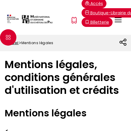
Aller
Paramétrer les cookies
Accès
au
Boutique-Librairie 
contenu
Menu
FR
Billetterie
principal
Top
Accueil
Mentions légales
Fil
d'Ariane
Mentions légales,
conditions générales
d'utilisation et crédits
Mentions légales