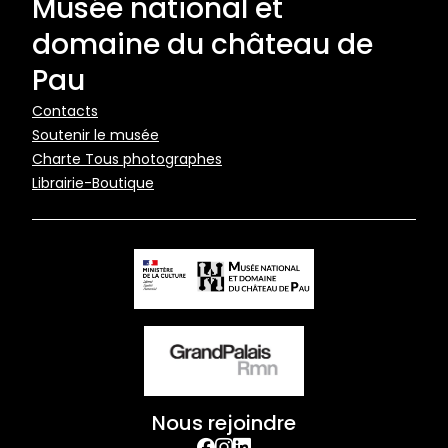
Musée national et
domaine du château de
Pau
Pied
Contacts
Soutenir le musée
de
Charte Tous photographes
page
Librairie-Boutique
Nous rejoindre
facebook
Instagram
Linkedin