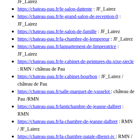
JF_Lairez
https://chateau-pau.fr/le-salon-dattente
: JF_Lairez
https://chateau-pau.fr/le-grand-salon-de-reception-0
:
JF_Lairez
https://chateau-pau.fr/le-salon-de-famille
: JF_Lairez
https://chateau-pau.fr/la-chambre-de-lempereur
: JF_Lairez
https://chateau-pau.fr/lappartement-de-limperatrice
:
JF_Lairez
https://chateau-pau.fr/le-cabinet-de-peintures-du-xixe-siecle
: RMN / château de Pau
https://chateau-pau.fr/le-cabinet-bourbon
: JF_Lairez /
château de Pau
https://chateau-pau.fr/salle-marquet-de-vasselot
: château de
Pau /RMN
https://chateau-pau.fr/lantichambre-de-jeanne-dalbret
:
RMN
https://chateau-pau.fr/la-chambre-de-jeanne-dalbret
: RMN
/ JF_Lairez
https://chateau-pau.fr/la-chambre-natale-dhenri-iv
: RMN /