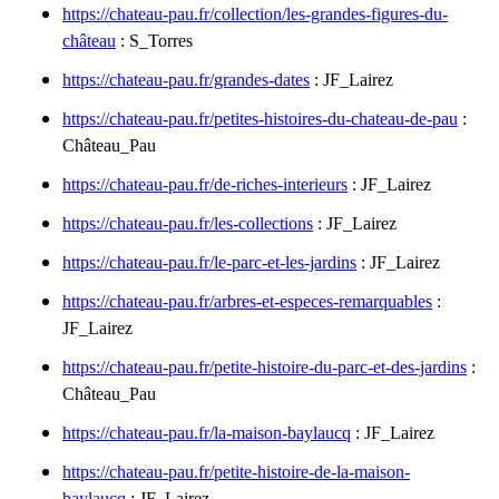
https://chateau-pau.fr/collection/les-grandes-figures-du-
château
: S_Torres
https://chateau-pau.fr/grandes-dates
: JF_Lairez
https://chateau-pau.fr/petites-histoires-du-chateau-de-pau
:
Château_Pau
https://chateau-pau.fr/de-riches-interieurs
: JF_Lairez
https://chateau-pau.fr/les-collections
: JF_Lairez
https://chateau-pau.fr/le-parc-et-les-jardins
: JF_Lairez
https://chateau-pau.fr/arbres-et-especes-remarquables
:
JF_Lairez
https://chateau-pau.fr/petite-histoire-du-parc-et-des-jardins
:
Château_Pau
https://chateau-pau.fr/la-maison-baylaucq
: JF_Lairez
https://chateau-pau.fr/petite-histoire-de-la-maison-
baylaucq
: JF_Lairez