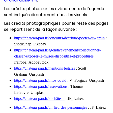
GrandPalaisRmn
.
Les crédits photos sur les événements de l'agenda
sont indiqués directement dans les visuels.
Les crédits photographiques pour le reste des pages
se répartissent de la façon suivante :
https://chateau-pau.fr/concours-decriture-poetes-au-jardin
:
StockSnap_Pixabay
https://chateau-pau.fr/agenda/evenement/collectionner-
classer-exposer-le-musee-dispositifs-et-procedures
:
Irairopa_AdobeStock
https://chateau-pau.fr/mentions-legales
: Scott
Graham_Unsplash
https://chateau-pau.fr/infos-covid
: V_Forgacs_Unsplash
https://chateau-pau.fr/reservations
: Thomas
Lefebvre_Unsplash
https://chateau-pau.fr/le-château
: JF_Lairez
https://chateau-pau.fr/un-lieu-des-personnages
: JF_Lairez