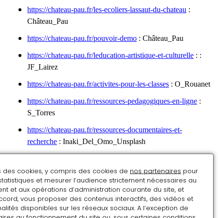
https://chateau-pau.fr/les-ecoliers-lassaut-du-chateau
:
Château_Pau
https://chateau-pau.fr/pouvoir-demo
: Château_Pau
https://chateau-pau.fr/leducation-artistique-et-culturelle
: :
JF_Lairez
https://chateau-pau.fr/activites-pour-les-classes
: O_Rouanet
https://chateau-pau.fr/ressources-pedagogiques-en-ligne
:
S_Torres
https://chateau-pau.fr/ressources-documentaires-et-
recherche
: Inaki_Del_Omo_Unsplash
https://chateau-pau.fr/centre-jacques-de-laprade
:
ns des cookies, y compris des cookies de
R_Kraft_Unsplash
nos partenaires
pour
statistiques et mesurer l’audience strictement nécessaires au
https://chateau-pau.fr/le-musee-numerique
: S_Torres
t et aux opérations d’administration courante du site, et
ccord, vous proposer des contenus interactifs, des vidéos et
https://chateau-pau.fr/la-diffusion-scientifique
: JF_Lairez
alités disponibles sur les réseaux sociaux. A l’exception de
ires au fonctionnement du site ou, sous certaines conditions,