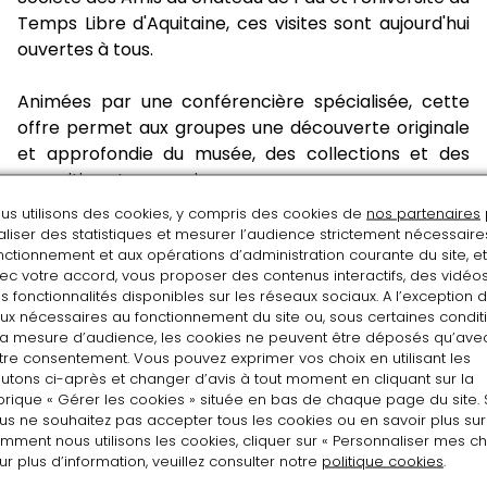
Temps Libre d'Aquitaine, ces visites sont aujourd'hui
ouvertes à tous.
Animées par une conférencière spécialisée, cette
offre permet aux groupes une découverte originale
et approfondie du musée, des collections et des
expositions temporaires en cours.
us utilisons des cookies, y compris des cookies de
nos partenaires
Avantages proposés aux
aliser des statistiques et mesurer l’audience strictement nécessaire
nctionnement et aux opérations d’administration courante du site, e
amis du musée
ec votre accord, vous proposer des contenus interactifs, des vidéos
s fonctionnalités disponibles sur les réseaux sociaux. A l’exception 
ux nécessaires au fonctionnement du site ou, sous certaines conditi
Être membre de la Société des Amis du château,
la mesure d’audience, les cookies ne peuvent être déposés qu’ave
tre consentement. Vous pouvez exprimer vos choix en utilisant les
c'est aussi bénéficier d'un accès privilégié au musée
utons ci-après et changer d’avis à tout moment en cliquant sur la
et de nombreux avantages exclusifs.
brique « Gérer les cookies » située en bas de chaque page du site. 
Tous les Amis du musée bénéficient, sur
us ne souhaitez pas accepter tous les cookies ou en savoir plus sur
présentation d’une carte en cours de validité :
mment nous utilisons les cookies, cliquer sur « Personnaliser mes cho
ur plus d’information, veuillez consulter notre
politique cookies
.
♦ de la gratuité d'accès aux collections permanentes