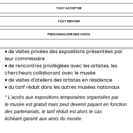
et temporaires du musée *
♦ d'invitations aux vernissages des expositions
TOUT ACCEPTER
et avant-premières du musée
TOUT REFUSER
♦ d'un programme de visites spécifiques conçues
avec les conservateurs du musée et animées par
PERSONNALISER MES CHOIX
les conférencières de la Réunion des musées
nationaux - Grand Palais
♦ de visites privées des expositions présentées par
leur commissaire
♦ de rencontres privilégiées avec les artistes, les
chercheurs collaborant avec le musée
♦ de visites d'ateliers des artistes en résidence
♦ du tarif réduit dans les autres musées nationaux
* L'accès aux expositions temporaires organisées par
le musée est gratuit mais peut devenir payant en fonction
des partenariats, le tarif réduit est alors le cas
échéant garanti aux amis du musée.