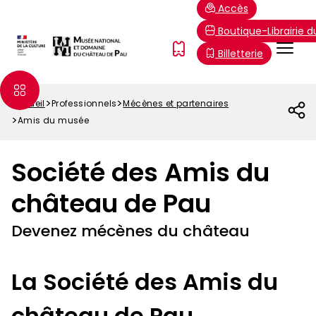
Aller
Paramétrer les cookies
Accès
au
Boutique-Librairie 
contenu
Menu
FR
Billetterie
principal
Top
Accueil
Professionnels
Mécènes et partenaires
Fil
Amis du musée
d'Ariane
Société des Amis du
château de Pau
Devenez mécènes du château
La Société des Amis du
château de Pau