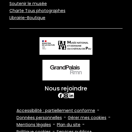
Soutenir le musée
de
Charte Tous photographes
page
Librairie-Boutique
Nous rejoindre
facebook
Instagram
Linkedin
Footer
Accessibilité : partiellement conforme
Bottom
Données personnelles
Gérer mes cookies
Mentions légales
Plan du site
Politique cookies
Services publics+