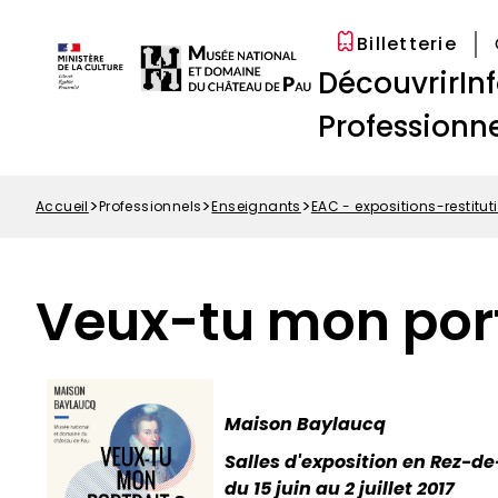
Options
Aller
Paramétrer les cookies
d'accessibilité
au
Billetterie
Menu
contenu
Navigation
Découvrir
In
Top
principal
principale
Professionne
Accueil
Professionnels
Enseignants
EAC - expositions-restitut
Fil
d'Ariane
Veux-tu mon port
Maison Baylaucq
Salles d'exposition en Rez-de
du 15 juin au 2 juillet 2017