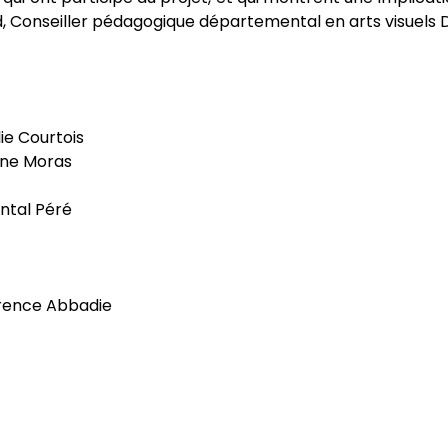
avid, Conseiller pédagogique départemental en arts visuel
ie Courtois
ine Moras
ntal Péré
urence Abbadie