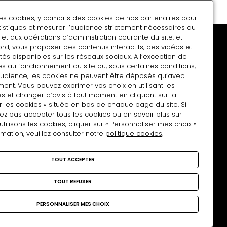
r
des cookies, y compris des cookies de
nos partenaires
pour
atistiques et mesurer l’audience strictement nécessaires au
et aux opérations d’administration courante du site, et
rd, vous proposer des contenus interactifs, des vidéos et
tés disponibles sur les réseaux sociaux. A l’exception de
s au fonctionnement du site ou, sous certaines conditions,
audience, les cookies ne peuvent être déposés qu’avec
Soutenir le musée
Charte Tous photographes
ent. Vous pouvez exprimer vos choix en utilisant les
s et changer d’avis à tout moment en cliquant sur la
r les cookies » située en bas de chaque page du site. Si
ez pas accepter tous les cookies ou en savoir plus sur
lisons les cookies, cliquer sur « Personnaliser mes choix ».
rmation, veuillez consulter notre
politique cookies
.
Nous rejoindre
TOUT ACCEPTER
facebook
Instagram
Linkedin
TOUT REFUSER
PERSONNALISER MES CHOIX
 du site
Politique cookies
Services publics+