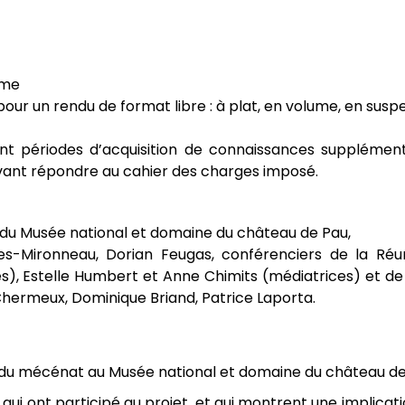
rme
our un rendu de format libre : à plat, en volume, en suspen
rnant périodes d’acquisition de connaissances supplémen
vant répondre au cahier des charges imposé.
cs du Musée national et domaine du château de Pau,
es-Mironneau, Dorian Feugas, conférenciers de la Ré
), Estelle Humbert et Anne Chimits (médiatrices) et de
hermeux, Dominique Briand, Patrice Laporta.
du mécénat au Musée national et domaine du château de
 qui ont participé au projet, et qui montrent une implicat