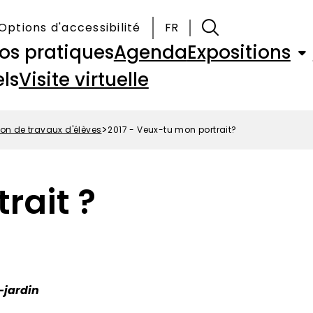
Options d'accessibilité
FR
fos pratiques
Agenda
Expositions
ls
Visite virtuelle
ion de travaux d'élèves
2017 - Veux-tu mon portrait?
rait ?
-jardin