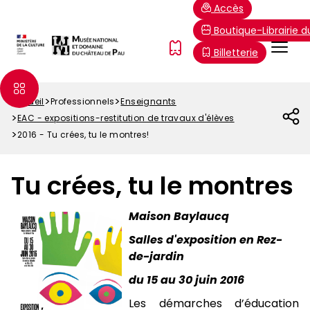
Aller
Paramétrer les cookies
Accès
au
Boutique-Librairie 
contenu
Menu
FR
Billetterie
principal
Top
Accueil
Professionnels
Enseignants
Fil
EAC - expositions-restitution de travaux d'élèves
d'Ariane
2016 - Tu crées, tu le montres!
Tu crées, tu le montres
Maison Baylaucq
Salles d'exposition en Rez-
de-jardin
du 15 au 30 juin 2016
Les démarches d’éducation