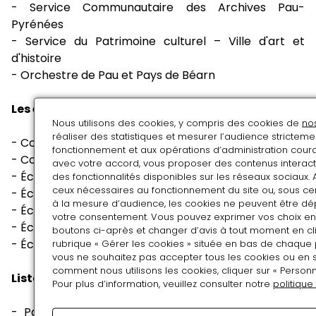
- Service Communautaire des Archives Pau-
Pyrénées
- Service du Patrimoine culturel – Ville d'art et
d'histoire
- Orchestre de Pau et Pays de Béarn
Les établissements ayant participé au projet
Nous utilisons des cookies, y compris des cookies de
no
réaliser des statistiques et mesurer l’audience strictem
- Collègi Calandreta de Gasconha (Pau)
fonctionnement et aux opérations d’administration couran
- Collège Marguerite de Navarre (Pau)
avec votre accord, vous proposer des contenus interacti
- École élémentaire Lalanne (Billère)
des fonctionnalités disponibles sur les réseaux sociaux. 
ceux nécessaires au fonctionnement du site ou, sous cer
- École Henri IV (Pau)
à la mesure d’audience, les cookies ne peuvent être d
- École Nicolas Barré Saint-Maur (Pau)
votre consentement. Vous pouvez exprimer vos choix en u
- École Pau Bosquet (Pau)
boutons ci-après et changer d’avis à tout moment en cli
- École Nid de Béarn (Pau)
rubrique « Gérer les cookies » située en bas de chaque p
vous ne souhaitez pas accepter tous les cookies ou en s
comment nous utilisons les cookies, cliquer sur « Personn
Liste des oeuvres réalisées
Pour plus d’information, veuillez consulter notre
politique
- Paper City, École Bosquet, classe de Monsieur