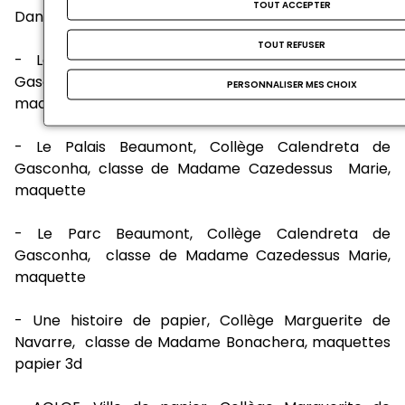
TOUT ACCEPTER
Danet, papier relief
TOUT REFUSER
- Le château de Pau, Collège Calendreta de
Gasconha, classe de Madame Cazedessus Marie,
PERSONNALISER MES CHOIX
maquette
- Le Palais Beaumont, Collège Calendreta de
Gasconha, classe de Madame Cazedessus Marie,
maquette
- Le Parc Beaumont, Collège Calendreta de
Gasconha, classe de Madame Cazedessus Marie,
maquette
- Une histoire de papier, Collège Marguerite de
Navarre, classe de Madame Bonachera, maquettes
papier 3d