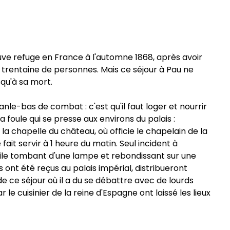
rouve refuge en France à l'automne 1868, après avoir
e trentaine de personnes. Mais ce séjour à Pau ne
squ'à sa mort.
nle-bas de combat : c'est qu'il faut loger et nourrir
foule qui se presse aux environs du palais :
la chapelle du château, où officie le chapelain de la
fait servir à 1 heure du matin. Seul incident à
'huile tombant d'une lampe et rebondissant sur une
 ont été reçus au palais impérial, distribueront
de ce séjour où il a du se débattre avec de lourds
 le cuisinier de la reine d'Espagne ont laissé les lieux