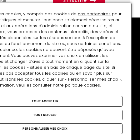
r
des cookies, y compris des cookies de
nos partenaires
pour
atistiques et mesurer l’audience strictement nécessaires au
et aux opérations d’administration courante du site, et
rd, vous proposer des contenus interactifs, des vidéos et
tés disponibles sur les réseaux sociaux. A l’exception de
s au fonctionnement du site ou, sous certaines conditions,
audience, les cookies ne peuvent être déposés qu’avec
Soutenir le musée
Charte Tous photographes
ent. Vous pouvez exprimer vos choix en utilisant les
s et changer d’avis à tout moment en cliquant sur la
r les cookies » située en bas de chaque page du site. Si
ez pas accepter tous les cookies ou en savoir plus sur
lisons les cookies, cliquer sur « Personnaliser mes choix ».
rmation, veuillez consulter notre
politique cookies
.
Nous rejoindre
TOUT ACCEPTER
facebook
Instagram
Linkedin
TOUT REFUSER
PERSONNALISER MES CHOIX
 du site
Politique cookies
Services publics+