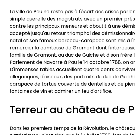
La ville de Pau ne reste pas à l'écart des crises parle
simple querelle des magistrats avec un premier présid
contre les principaux meneurs et aboutit à une démi
accepté jusqu'au retour triomphal des démissionnaire
natal et son fameux berceau-carapace sont mis à l'h
remercier la comtesse de Gramont dont l'intercession
famille de Gramont, au duc de Guiche et à son frère l
Parlement de Navarre à Pau le 14 octobre 1788, on or
D'immenses tables accueillent quatre cents convives
allégoriques, d'oiseaux, des portraits du duc de Guich
carapace de tortue couverte de dentelles et de pierrer
fontaines de vin et admirer un feu d'artifice.
Terreur au château de 
Dans les premiers temps de la Révolution, le chât