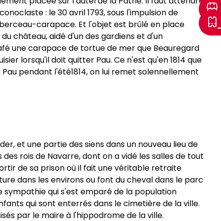
llement placée sur l’autel de la Patrie. Il faut attendre
oclaste : le 30 avril 1793, sous l'impulsion de
e berceau-carapace. Et l'objet est brûlé en place
e du château, aidé d'un des gardiens et d'un
utodafé une carapace de tortue de mer que Beauregard
er lorsqu'il doit quitter Pau. Ce n'est qu'en 1814 que
 à Pau pendant l'été1814, on lui remet solennellement
ader, et une partie des siens dans un nouveau lieu de
 des rois de Navarre, dont on a vidé les salles de tout
tir de sa prison où il fait une véritable retraite
ture dans les environs ou font du cheval dans le parc
 de sympathie qui s'est emparé de la population
ants qui sont enterrés dans le cimetière de la ville.
sés par le maire à l'hippodrome de la ville.