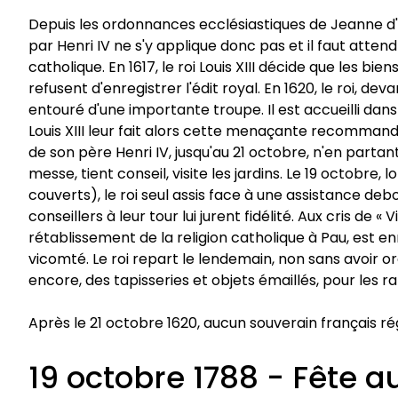
Depuis les ordonnances ecclésiastiques de Jeanne d'Al
par Henri IV ne s'y applique donc pas et il faut attend
catholique. En 1617, le roi Louis XIII décide que les bi
refusent d'enregistrer l'édit royal. En 1620, le roi, d
entouré d'une importante troupe. Il est accueilli dans
Louis XIII leur fait alors cette menaçante recommandati
de son père Henri IV, jusqu'au 21 octobre, n'en partan
messe, tient conseil, visite les jardins. Le 19 octobre
couverts), le roi seul assis face à une assistance deb
conseillers à leur tour lui jurent fidélité. Aux cris de 
rétablissement de la religion catholique à Pau, est enr
vicomté. Le roi repart le lendemain, non sans avoir o
encore, des tapisseries et objets émaillés, pour les r
Après le 21 octobre 1620, aucun souverain français rég
19 octobre 1788 - Fête 