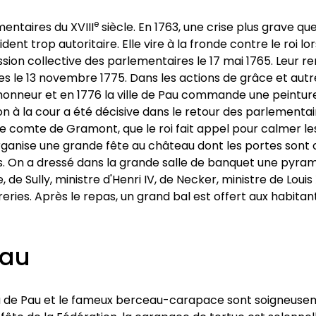
e
mentaires du XVIII
siècle. En 1763, une crise plus grave 
ent trop autoritaire. Elle vire à la fronde contre le roi 
ssion collective des parlementaires le 17 mai 1765. Leu
s le 13 novembre 1775. Dans les actions de grâce et autr
onneur et en 1776 la ville de Pau commande une peinture
 à la cour a été décisive dans le retour des parlementair
e comte de Gramont, que le roi fait appel pour calmer les
ganise une grande fête au château dont les portes sont or
. On a dressé dans la grande salle de banquet une pyram
e, de Sully, ministre d'Henri IV, de Necker, ministre de Lo
ies. Après le repas, un grand bal est offert aux habitants 
Pau
eau de Pau et le fameux berceau-carapace sont soigneus