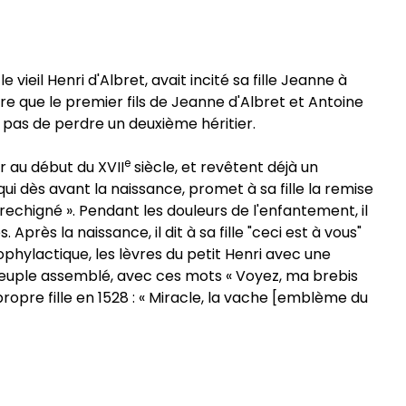
vieil Henri d'Albret, avait incité sa fille Jeanne à
dire que le premier fils de Jeanne d'Albret et Antoine
t pas de perdre un deuxième héritier.
e
r au début du XVII
siècle, et revêtent déjà un
ui dès avant la naissance, promet à sa fille la remise
 rechigné ». Pendant les douleurs de l'enfantement, il
s la naissance, il dit à sa fille "ceci est à vous"
rophylactique, les lèvres du petit Henri avec une
au peuple assemblé, avec ces mots « Voyez, ma brebis
propre fille en 1528 : « Miracle, la vache [emblème du