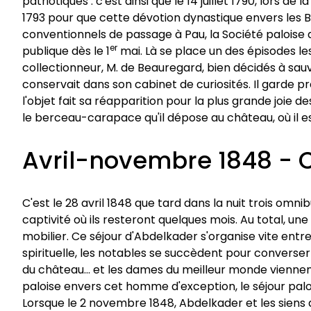
patriotiques : c'est ainsi que le 14 juillet 1790, lors d
1793 pour que cette dévotion dynastique envers les Bo
conventionnels de passage à Pau, la Société paloise d
er
publique dès le 1
mai. Là se place un des épisodes les
collectionneur, M. de Beauregard, bien décidés à sauv
conservait dans son cabinet de curiosités. Il garde p
l'objet fait sa réapparition pour la plus grande joie 
le berceau-carapace qu'il dépose au château, où il e
Avril-novembre 1848 - C
C'est le 28 avril 1848 que tard dans la nuit trois omn
captivité où ils resteront quelques mois. Au total, une
mobilier. Ce séjour d'Abdelkader s'organise vite entre s
spirituelle, les notables se succèdent pour converse
du château... et les dames du meilleur monde viennent 
paloise envers cet homme d'exception, le séjour paloi
Lorsque le 2 novembre 1848, Abdelkader et les siens q