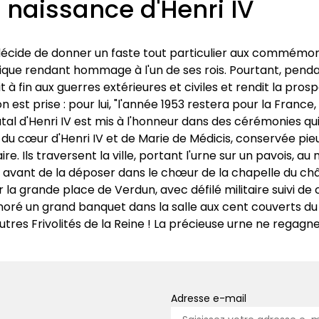
 naissance d'Henri IV
 décide de donner un faste tout particulier aux commémora
lique rendant hommage à l'un de ses rois. Pourtant, pendan
 à fin aux guerres extérieures et civiles et rendit la prospér
n est prise : pour lui, "l'année 1953 restera pour la Fran
natal d'Henri IV est mis à l'honneur dans des cérémonies q
 du cœur d'Henri IV et de Marie de Médicis, conservée p
re. Ils traversent la ville, portant l'urne sur un pavois, a
vant de la déposer dans le chœur de la chapelle du châtea
ur la grande place de Verdun, avec défilé militaire suivi d
onoré un grand banquet dans la salle aux cent couverts du 
es Frivolités de la Reine ! La précieuse urne ne regagne
Adresse e-mail