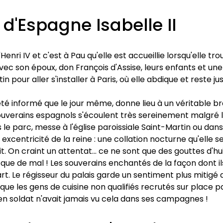
 d'Espagne Isabelle II
Henri IV et c'est à Pau qu'elle est accueillie lorsqu'elle t
vec son époux, don François d'Assise, leurs enfants et un
 pour aller s'installer à Paris, où elle abdique et reste ju
té informé que le jour même, donne lieu à un véritable bra
verains espagnols s'écoulent très sereinement malgré la 
le parc, messe à l'église paroissiale Saint-Martin ou dans 
xcentricité de la reine : une collation nocturne qu'elle se 
uit. On craint un attentat... ce ne sont que des gouttes d
que de mal ! Les souverains enchantés de la façon dont ils
rt. Le régisseur du palais garde un sentiment plus mitigé 
que les gens de cuisine non qualifiés recrutés sur place par
en soldat n'avait jamais vu cela dans ses campagnes !