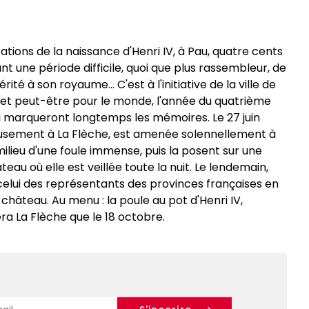
tions de la naissance d'Henri IV, à Pau, quatre cents
t une période difficile, quoi que plus rassembleur, de
ité à son royaume... C'est à l'initiative de la ville de
ce, et peut-être pour le monde, l'année du quatrième
ui marqueront longtemps les mémoires. Le 27 juin
ieusement à La Flèche, est amenée solennellement à
u milieu d'une foule immense, puis la posent sur une
u où elle est veillée toute la nuit. Le lendemain,
e celui des représentants des provinces françaises en
château. Au menu : la poule au pot d'Henri IV,
ra La Flèche que le 18 octobre.