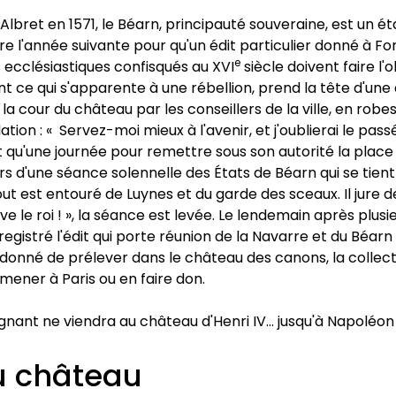
bret en 1571, le Béarn, principauté souveraine, est un ét
re l'année suivante pour qu'un édit particulier donné à Fon
e
ens ecclésiastiques confisqués au XVI
siècle doivent faire l'
evant ce qui s'apparente à une rébellion, prend la tête d'un
 la cour du château par les conseillers de la ville, en rob
on : « Servez-moi mieux à l'avenir, et j'oublierai le passé
t qu'une journée pour remettre sous son autorité la place 
, lors d'une séance solennelle des États de Béarn qui se tie
out est entouré de Luynes et du garde des sceaux. Il jure 
« Vive le roi ! », la séance est levée. Le lendemain après pl
egistré l'édit qui porte réunion de la Navarre et du Béarn 
rdonné de prélever dans le château des canons, la collect
amener à Paris ou en faire don.
nant ne viendra au château d'Henri IV... jusqu'à Napoléon 
au château