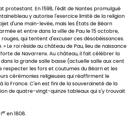
at protestant. En 1598, l'édit de Nantes promulgué
tainebleau y autorise l'exercice limité de la religion
objet d'une main-levée, mais les États de Béarn
e armée et entre dans la ville de Pau le 15 octobre,
es rouges, qui tentent d'excuser ces désobéissances.
. » Le roi réside au château de Pau, lieu de naissance
forte de Navarrenx. Au château, il fait célébrer la
nt dans la grande salle basse (actuelle salle aux cent
de respecter les fors et coutumes du Béarn et les
usieurs cérémonies religieuses qui réaffirment le
à la France. C'en est fini de la souveraineté de la
ion de quatre-vingt-quinze tableaux qui s'y trouvait
er
I
en 1808.