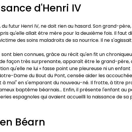
sance d'Henri IV
 futur Henri IV, ne doit rien au hasard. Son grand-père, le 
is qu'elle allait être mère pour la deuxième fois. Il faut 
ctime des soins maladroits de sa nourrice. Il ne s'agissai
sont bien connues, grâce au récit qu'en fit un chroniqueu
 de façon très surprenante, apparaît être le grand-père, q
ion qu'elle ne lui « fasse point une pleureuse ni un enfant
e-Dame du Bout du Pont, censée aider les accouchées. Aprè
st à moi" en s'emparant du nouveau-né. Il frotte, à titre p
Le fameux baptême béarnais... Enfin, il présente l'enfant 
eries espagnoles qui avaient accueilli la naissance de sa 
I en Béarn