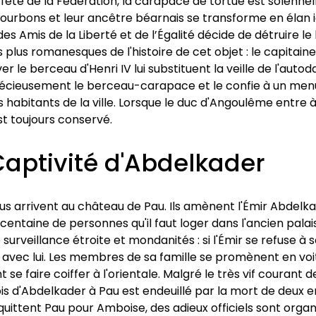
e la fête de la Fédération, la carapace de tortue est solenne
urbons et leur ancêtre béarnais se transforme en élan icon
es Amis de la Liberté et de l’Égalité décide de détruire l
 plus romanesques de l'histoire de cet objet : le capitain
er le berceau d'Henri IV lui substituent la veille de l'a
récieusement le berceau-carapace et le confie à un menuisi
des habitants de la ville. Lorsque le duc d'Angoulême entre
st toujours conservé.
aptivité d'Abdelkader
ibus arrivent au château de Pau. Ils amènent l'Émir Abdelk
 centaine de personnes qu'il faut loger dans l'ancien palais
urveillance étroite et mondanités : si l'Émir se refuse à sor
r avec lui. Les membres de sa famille se promènent en voi
se faire coiffer à l'orientale. Malgré le très vif courant
s d'Abdelkader à Pau est endeuillé par la mort de deux enf
uittent Pau pour Amboise, des adieux officiels sont organi