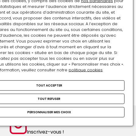
ns des cookies, y compris des cookies de
nos partenaires
pour
Don Pedro de Tolède
Mars
statistiques et mesurer l’audience strictement nécessaires au
t et aux opérations d’administration courante du site, et
baisant l'épée d'Henri IV
ccord, vous proposer des contenus interactifs, des vidéos et
alités disponibles sur les réseaux sociaux. A l’exception de
ires au fonctionnement du site ou, sous certaines conditions,
Don
d’audience, les cookies ne peuvent être déposés qu’avec
Pedro
tement. Vous pouvez exprimer vos choix en utilisant les
TAPISSERIE
près et changer d’avis à tout moment en cliquant sur la
de
rer les cookies » située en bas de chaque page du site. Si
Tolède
aitez pas accepter tous les cookies ou en savoir plus sur
La Galerie de Saint-Cloud-
baisant
utilisons les cookies, cliquer sur « Personnaliser mes choix ».
l'épée
nformation, veuillez consulter notre
politique cookies
.
Le Printemps ou le mariage
d'Henri
de Flore et de Zéphyr
IV
TOUT ACCEPTER
La
VOIR TOUS LES OBJETS
Galerie
TOUT REFUSER
de
Saint-
PERSONNALISER MES CHOIX
Cloud-
Restons en contact
Le
Inscrivez-vous !
Printemps