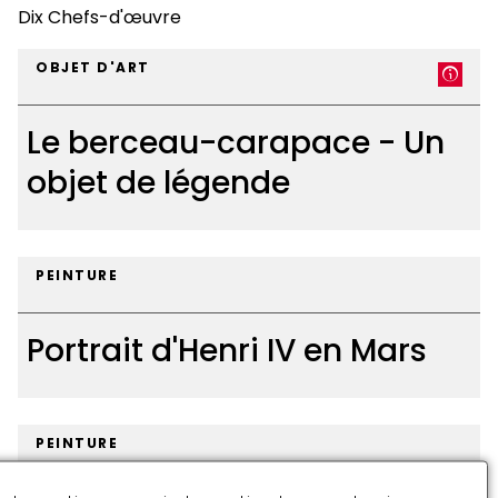
Dix Chefs-d'œuvre
OBJET D'ART
Le berceau-carapace - Un
objet de légende
Le
berceau-
PEINTURE
carapace
-
Portrait d'Henri IV en Mars
Un
objet
de
Portrait
légende
d'Henri
PEINTURE
IV
en