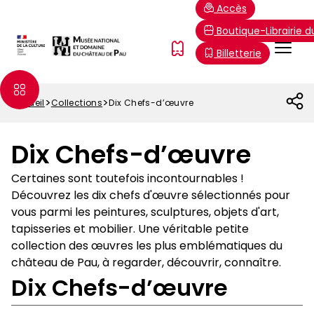
Aller
Paramétrer les cookies
Accès
au
Boutique-Librairie 
contenu
Menu
FR
Billetterie
principal
Top
Accueil
Collections
Dix Chefs-d’œuvre
Fil
d'Ariane
Dix Chefs-d’œuvre
Certaines sont toutefois incontournables !
Découvrez les dix chefs d'œuvre sélectionnés pour
vous parmi les peintures, sculptures, objets d'art,
tapisseries et mobilier. Une véritable petite
collection des œuvres les plus emblématiques du
château de Pau, à regarder, découvrir, connaître.
Dix Chefs-d’œuvre