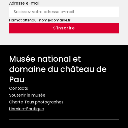
Adresse e-mail
ou
le
mariage
Format attendu : nom@domaine.fr
de
Flore
et
de
Zéphyr
Musée national et
domaine du château de
Pau
Pied
Contacts
Soutenir le musée
de
Charte Tous photographes
page
Librairie-Boutique