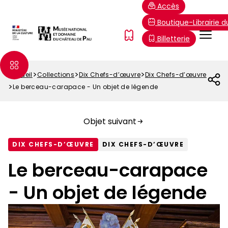
Aller
Paramétrer les cookies
Accès
au
Boutique-Librairie 
contenu
Menu
FR
Billetterie
principal
Top
Accueil
Collections
Dix Chefs-d’œuvre
Dix Chefs-d’œuvre
Fil
Le berceau-carapace - Un objet de légende
d'Ariane
Objet suivant
DIX CHEFS-D’ŒUVRE
DIX CHEFS-D’ŒUVRE
Le berceau-carapace
- Un objet de légende