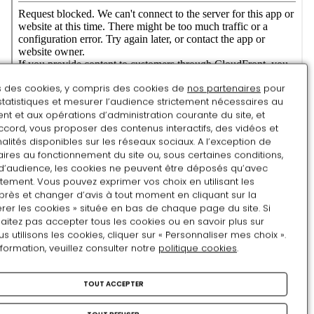
ns des cookies, y compris des cookies de
nos partenaires
pour
statistiques et mesurer l’audience strictement nécessaires au
t et aux opérations d’administration courante du site, et
ccord, vous proposer des contenus interactifs, des vidéos et
alités disponibles sur les réseaux sociaux. A l’exception de
ires au fonctionnement du site ou, sous certaines conditions,
d’audience, les cookies ne peuvent être déposés qu’avec
tement. Vous pouvez exprimer vos choix en utilisant les
près et changer d’avis à tout moment en cliquant sur la
rer les cookies » située en bas de chaque page du site. Si
aitez pas accepter tous les cookies ou en savoir plus sur
utilisons les cookies, cliquer sur « Personnaliser mes choix ».
nformation, veuillez consulter notre
politique cookies
.
Carapace de tortue, berceau supposé d'Henri IV
by
TOUT ACCEPTER
Rmn-Grand Palais
on
Sketchfab