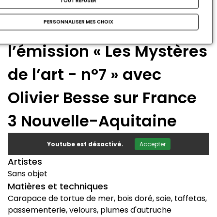
Détails étendards
TOUT REFUSER
slide
slide
1
/
6
Pour en savoir plus avec
PERSONNALISER MES CHOIX
précédente
suiva
l’émission « Les Mystères
de l’art - n°7 » avec
Olivier Besse sur France
3 Nouvelle-Aquitaine
Youtube est désactivé.
Accepter
Artistes
Sans objet
Matières et techniques
Carapace de tortue de mer, bois doré, soie, taffetas,
passementerie, velours, plumes d'autruche