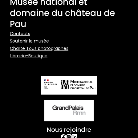
Musée national et
domaine du château de
Pau
Pied
Contacts
Soutenir le musée
de
Charte Tous photographes
page
Librairie-Boutique
Nous rejoindre
facebook
Instagram
Linkedin