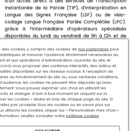
d’un accès direct à des services de Transcription
Instantanée de la Parole (TIP), d’interprétation en
Langue des Signes Française (LSF) ou de visio-
codage Langue française Parlée Complétée (LPC)
grâce à l’intermédiaire d’opérateurs spécialisés
disponibles du lundi au vendredi de 9h à 12h et de
13h30 à 17h30, en cliquant sur le logo :
ns des cookies, y compris des cookies de
nos partenaires
pour
statistiques et mesurer l’audience strictement nécessaires au
t et aux opérations d’administration courante du site, et
ccord, vous proposer des contenus interactifs, des vidéos et
Le musée propose gratuitement aux visiteurs sourds
alités disponibles sur les réseaux sociaux. A l’exception de
et malentendants le téléchargement gratuit sur
ires au fonctionnement du site ou, sous certaines conditions,
téléphone des commentaires du parcours de visite
d’audience, les cookies ne peuvent être déposés qu’avec
(et des expositions selon la période) via l'application
tement. Vous pouvez exprimer vos choix en utilisant les
près et changer d’avis à tout moment en cliquant sur la
"Château de Pau"
rer les cookies » située en bas de chaque page du site. Si
L'application offre la prestation en 3 langues :
aitez pas accepter tous les cookies ou en savoir plus sur
utilisons les cookies, cliquer sur « Personnaliser mes choix ».
français, anglais et espagnol.
nformation, veuillez consulter notre
politique cookies
.
Plus d'info sur le téléchargement de
l'application :
ici
TOUT ACCEPTER