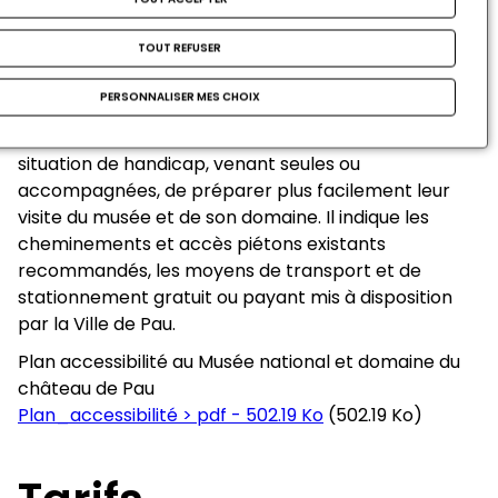
TOUT REFUSER
Plan d'accessibilité
PERSONNALISER MES CHOIX
Le plan ci-dessous permettra aux personnes en
situation de handicap, venant seules ou
accompagnées, de préparer plus facilement leur
visite du musée et de son domaine. Il indique les
cheminements et accès piétons existants
recommandés, les moyens de transport et de
stationnement gratuit ou payant mis à disposition
par la Ville de Pau.
Plan accessibilité au Musée national et domaine du
château de Pau
Plan_accessibilité > pdf - 502.19 Ko
(502.19 Ko)