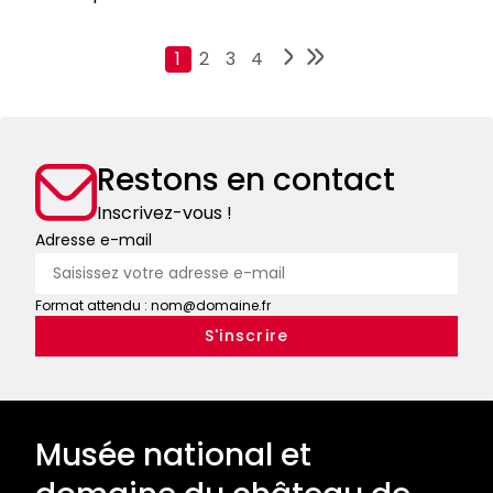
Obtention
Pagination
du
Page
1
Page
2
Page
3
Page
4
label
"Jardin
remarquable"
Restons en contact
Inscrivez-vous !
Adresse e-mail
Format attendu : nom@domaine.fr
Musée national et