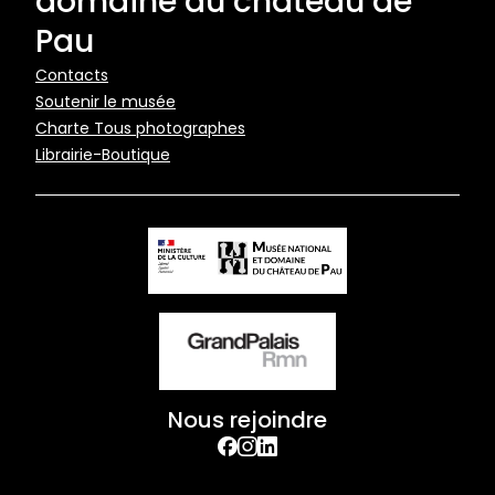
domaine du château de
Pau
Pied
Contacts
Soutenir le musée
de
Charte Tous photographes
page
Librairie-Boutique
Nous rejoindre
facebook
Instagram
Linkedin
Footer