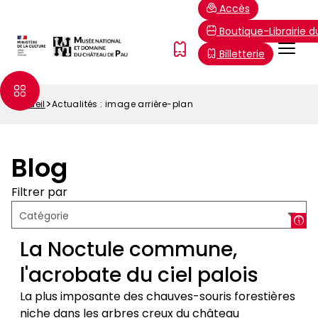
Aller
Paramétrer les cookies
Accès
au
Boutique-Librairie 
contenu
Menu
FR
Billetterie
principal
Top
Accueil
Actualités : image arrière-plan
Fil
d'Ariane
Blog
Filtrer par
Actualités
Catégorie
mises
La Noctule commune,
l'acrobate du ciel palois
en
La plus imposante des chauves-souris forestières
niche dans les arbres creux du château