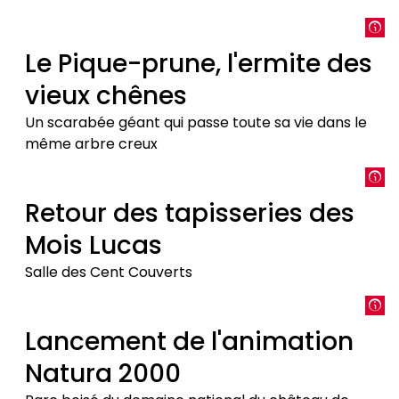
avant
La
Noctule
Le Pique-prune, l'ermite des
commune,
vieux chênes
l'acrobate
du
Un scarabée géant qui passe toute sa vie dans le
ciel
même arbre creux
palois
Le
Pique-
Retour des tapisseries des
prune,
Mois Lucas
l'ermite
des
Salle des Cent Couverts
vieux
chênes
Retour
des
Lancement de l'animation
tapisseries
Natura 2000
des
Mois