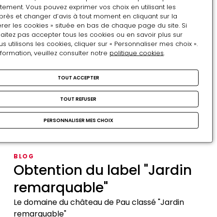
VISITES & ACTIVITÉS
tement. Vous pouvez exprimer vos choix en utilisant les
musée
Ressources pédagogiques
près et changer d’avis à tout moment en cliquant sur la
:
rer les cookies » située en bas de chaque page du site. Si
plongez
Des fiches support de visite disponibles en
aitez pas accepter tous les cookies ou en savoir plus sur
utilisons les cookies, cliquer sur « Personnaliser mes choix ».
dans
téléchargement
nformation, veuillez consulter notre
politique cookies
.
la
Ressources
sélection
pédagogiques
TOUT ACCEPTER
littéraire
BLOG
Heptaméron
des
TOUT REFUSER
Libraires
L’Heptaméron, un des trésors des collections de
du
la bibliothèque
PERSONNALISER MES CHOIX
Grand
Palais
Heptaméron
BLOG
Obtention du label "Jardin
remarquable"
Le domaine du château de Pau classé "Jardin
remarquable"