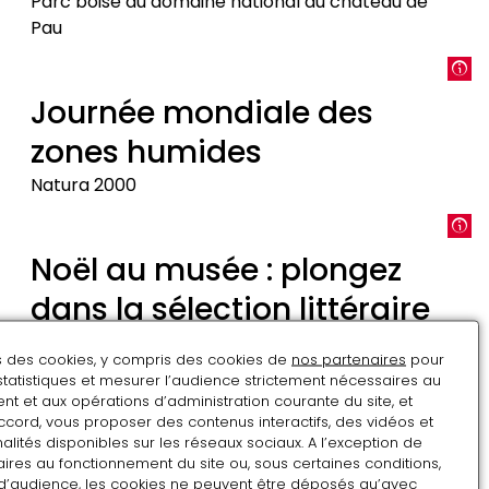
Parc boisé du domaine national du château de
Lucas
Pau
Lancement
de
Journée mondiale des
l'animation
zones humides
Natura
2000
Natura 2000
Journée
mondiale
Noël au musée : plongez
des
dans la sélection littéraire
zones
humides
des Libraires du Grand
ns des cookies, y compris des cookies de
nos partenaires
pour
Palais
statistiques et mesurer l’audience strictement nécessaires au
t et aux opérations d’administration courante du site, et
La sélection des libraires
ccord, vous proposer des contenus interactifs, des vidéos et
alités disponibles sur les réseaux sociaux. A l’exception de
Noël
ires au fonctionnement du site ou, sous certaines conditions,
au
d’audience, les cookies ne peuvent être déposés qu’avec