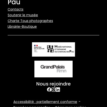
Pau
Pied
Contacts
Soutenir le musée
de
Charte Tous photographes
page
Librairie-Boutique
Nous rejoindre
facebook
Instagram
Linkedin
Footer
Accessibilité : partiellement conforme
Bottom