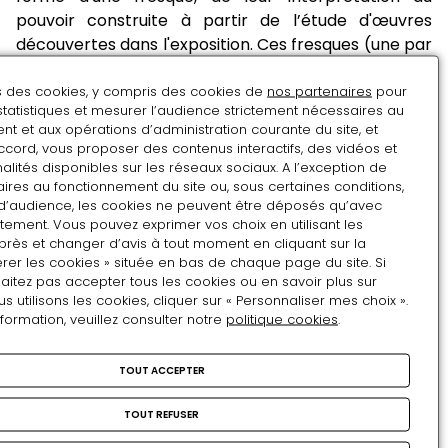
pouvoir construite à partir de l’étude d'œuvres
découvertes dans l'exposition. Ces fresques (une par
classe participante), imprimées sur de grandes
ns des cookies, y compris des cookies de
toiles, seront exposées dans la cour d'honneur du
nos partenaires
pour
statistiques et mesurer l’audience strictement nécessaires au
château. du 13 au 30 juin 2019.
t et aux opérations d’administration courante du site, et
ccord, vous proposer des contenus interactifs, des vidéos et
Pour renseignements et inscriptions, contactez
alités disponibles sur les réseaux sociaux. A l’exception de
ires au fonctionnement du site ou, sous certaines conditions,
Christian DAVID, conseiller pédagogique arts
d’audience, les cookies ne peuvent être déposés qu’avec
visuels :
Christian.David[a]ac-bordeaux.fr
tement. Vous pouvez exprimer vos choix en utilisant les
près et changer d’avis à tout moment en cliquant sur la
rer les cookies » située en bas de chaque page du site. Si
Projet classe APAC :
L'image à l'œuvre : jeune
aitez pas accepter tous les cookies ou en savoir plus sur
utilisons les cookies, cliquer sur « Personnaliser mes choix ».
critique artistique
nformation, veuillez consulter notre
politique cookies
.
La petite Galerie du Louvre prend ses quartiers au
Musée national et domaine du château de Pau du 17
TOUT ACCEPTER
octobre 2018 au 14 avril 2019.
Le volet palois s’intitule
Théâtre du pouvoir. Le
TOUT REFUSER
temps du Béarnais
.