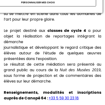
Cette exposition traite des liens entre l’art et le
PERSONNALISER MES CHOIX
pouvoir, ou comment les monarques, tel Henri IV, ont
su se mettre en scène dans tous les domaines de
l’art pour leur propre gloire.
Le projet destiné aux
classes de cycle 4
a pour
objet la réalisation de reportages intégrant la
démarche
journalistique et développant le regard critique des
élèves autour de l’étude de quelques œuvres
présentées dans l’exposition.
Le résultat de cette médiation sera présenté au
grand public au cours de la
Nuit des Musées 2019
,
sous forme de projection et de commentaires des
élèves sur leur démarche.
Renseignements, modalités et inscriptions
auprès de Canopé 64 :
+33 5 59 30 23 18