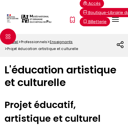
Aller
Paramétrer les cookies
Accès
au
Boutique-Librairie 
contenu
Menu
FR
Billetterie
principal
Top
Accueil
Professionnels
Enseignants
Fil
Projet éducation artistique et culturelle
d'Ariane
L'éducation artistique
et culturelle
Projet éducatif,
artistique et culturel