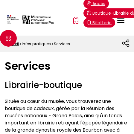
Aller
Paramétrer les cookies
Accès
au
Boutique-Librairie 
contenu
Menu
FR
Billetterie
principal
Top
Accueil
Infos pratiques
Services
Fil
d'Ariane
Services
Librairie-boutique
Située au cœur du musée, vous trouverez une
boutique de cadeaux, gérée par la Réunion des
musées nationaux - Grand Palais, ainsi qu'un fonds
important en librairie retraçant l'épopée légendaire
de la grande dynastie royale des Bourbon avec à