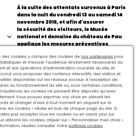
À la suite des attentats survenus à Paris
dans la nuit du vendredi 13 au samedi 14
novembre 2015, et afin d'assurer
la sécurité des visiteurs, le Musée
national et domaine du château de Pau
applique les mesures préventives
décidées par le gouvernement pour les
ns des cookies, y compris des cookies de
nos partenaires
pour
administrations publiques.
statistiques et mesurer l’audience strictement nécessaires au
t et aux opérations d’administration courante du site, et
ccord, vous proposer des contenus interactifs, des vidéos et
alités disponibles sur les réseaux sociaux. A l’exception de
ires au fonctionnement du site ou, sous certaines conditions,
L'accès aux salles est subordonné à un contrôle des
Consignes
d’audience, les cookies ne peuvent être déposés qu’avec
bagages et sacs des visiteurs.
tement. Vous pouvez exprimer vos choix en utilisant les
près et changer d’avis à tout moment en cliquant sur la
L'introduction de bagages (valises, y compris format
rer les cookies » située en bas de chaque page du site. Si
aitez pas accepter tous les cookies ou en savoir plus sur
"cabine" et sacs de grande contenance) est
Des consignes sont disponibles.
utilisons les cookies, cliquer sur « Personnaliser mes choix ».
interdite.
Attention ! la taille des casiers ne
nformation, veuillez consulter notre
politique cookies
.
permet pas d'accueillir des bagages de