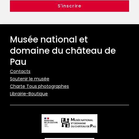
Sièges pliants disponibles à l'accueil
•
Folding seats
available at the reception
•
Asientos plegables
disponibles en la recepción
Musée national et
domaine du château de
Pau
Pied
Contacts
Soutenir le musée
de
Charte Tous photographes
page
Librairie-Boutique