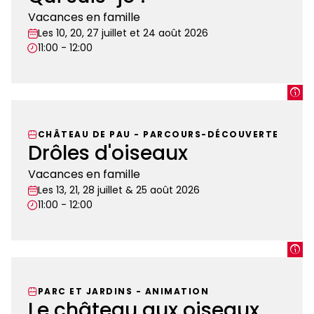
Vacances en famille
Les 10, 20, 27 juillet et 24 août 2026
11:00 - 12:00
Qui
suis-
je
CHÂTEAU DE PAU
-
PARCOURS-DÉCOUVERTE
?
Drôles d'oiseaux
Vacances en famille
Les 13, 21, 28 juillet & 25 août 2026
11:00 - 12:00
Drôles
d'oiseaux
PARC ET JARDINS
-
ANIMATION
Le château aux oiseaux