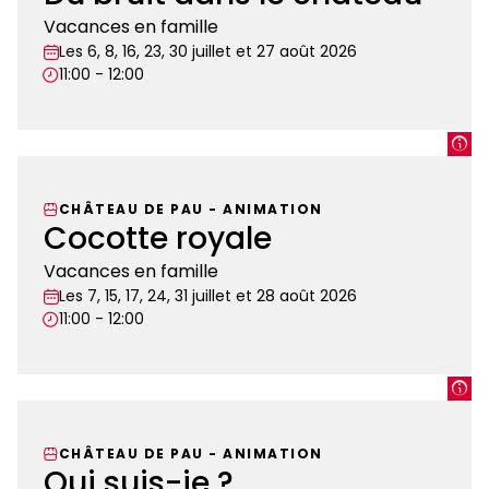
PROLONGATION
Vacances en famille
Les 6, 8, 16, 23, 30 juillet et 27 août 2026
11:00 - 12:00
Du
bruit
dans
CHÂTEAU DE PAU
-
ANIMATION
le
Cocotte royale
château
Vacances en famille
Les 7, 15, 17, 24, 31 juillet et 28 août 2026
11:00 - 12:00
Cocotte
royale
CHÂTEAU DE PAU
-
ANIMATION
Qui suis-je ?