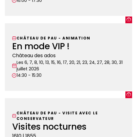
16:00 - 17:30
Et
si
le
CHÂTEAU DE PAU
-
ANIMATION
jardin
En mode VIP !
m’était
Château des ados
conté…
Les 6, 7, 8, 10, 13, 15, 16, 17, 20, 21, 23, 24, 27, 28, 30, 31
juillet 2026
14:30 - 15:30
En
mode
VIP
CHÂTEAU DE PAU
-
VISITE AVEC LE
!
CONSERVATEUR
Visites nocturnes
1610 | 1855