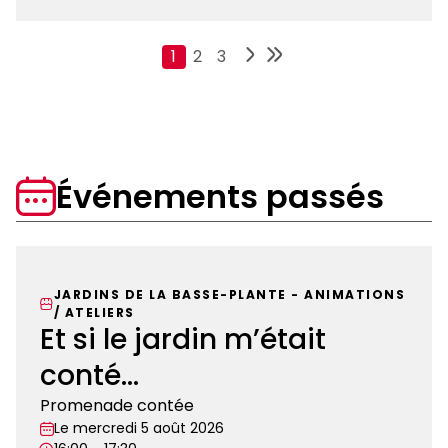
Mozart
Visites
Pagination
à
Page
1
Page
2
Page
3
la
torche
Événements passés
JARDINS DE LA BASSE-PLANTE
-
ANIMATIONS
/ ATELIERS
Et si le jardin m’était
conté…
Promenade contée
Le mercredi 5 août 2026