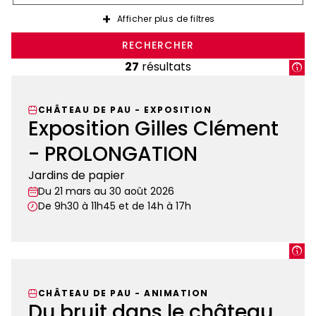
d'événement
avant
Afficher plus de filtres
RECHERCHER
27
résultats
CHÂTEAU DE PAU
-
EXPOSITION
Exposition Gilles Clément
- PROLONGATION
Jardins de papier
Du 21 mars au 30 août 2026
De 9h30 à 11h45 et de 14h à 17h
Exposition
Gilles
Clément
CHÂTEAU DE PAU
-
ANIMATION
-
Du bruit dans le château