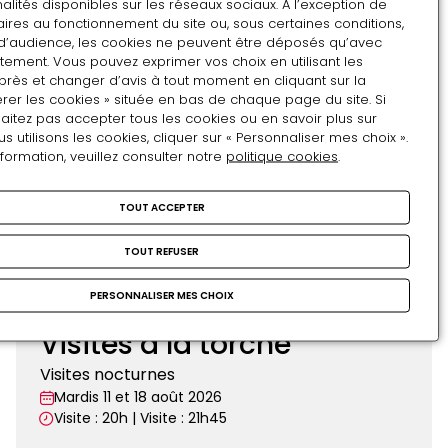
alités disponibles sur les réseaux sociaux. A l’exception de
COUR D'HONNEUR DU CHÂTEAU
-
CONCERT
Mais
Concerto pour clarinette
ires au fonctionnement du site ou, sous certaines conditions,
pas
d’audience, les cookies ne peuvent être déposés qu’avec
et « Grande Messe » de
que...
tement. Vous pouvez exprimer vos choix en utilisant les
près et changer d’avis à tout moment en cliquant sur la
Mozart
rer les cookies » située en bas de chaque page du site. Si
aitez pas accepter tous les cookies ou en savoir plus sur
Pierres lyriques
utilisons les cookies, cliquer sur « Personnaliser mes choix ».
Le 7 août 2026
nformation, veuillez consulter notre
politique cookies
.
21:00 - 23:00
TOUT ACCEPTER
Concerto
TOUT REFUSER
pour
clarinette
PERSONNALISER MES CHOIX
CHÂTEAU DE PAU
-
VISITE COMMENTÉE DU
et
CHÂTEAU
«
Visites à la torche
Grande
Visites nocturnes
Messe
Mardis 11 et 18 août 2026
»
Visite : 20h | Visite : 21h45
de