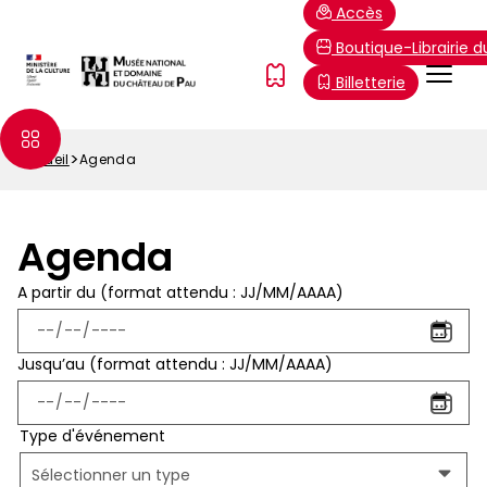
Aller
Paramétrer les cookies
Accès
au
Boutique-Librairie 
contenu
Menu
FR
Billetterie
principal
Top
Accueil
Agenda
Fil
d'Ariane
Agenda
A partir du (format attendu : JJ/MM/AAAA)
Événements
mis
Jusqu’au (format attendu : JJ/MM/AAAA)
en
Type d'événement
Type
Sélectionner un type