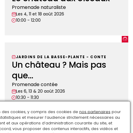
Promenade naturaliste
Les 4, 11 et 18 août 2026
10:00 - 12:00
Le
château
aux
JARDINS DE LA BASSE-PLANTE
-
CONTE
oiseaux
Un château ? Mais pas
que...
Promenade contée
Les 6, 13 & 20 août 2026
10:30 - 11:30
ns des cookies, y compris des cookies de
nos partenaires
pour
Un
statistiques et mesurer l’audience strictement nécessaires au
château
t et aux opérations d’administration courante du site, et
ccord, vous proposer des contenus interactifs, des vidéos et
?