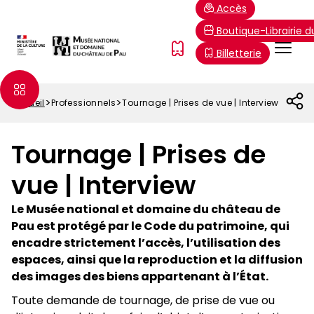
Aller
Paramétrer les cookies
Accès
au
Boutique-Librairie 
contenu
Menu
FR
Billetterie
principal
Top
Accueil
Professionnels
Tournage | Prises de vue | Interview
Fil
d'Ariane
Tournage | Prises de
vue | Interview
Le Musée national et domaine du château de
Pau est protégé par le Code du patrimoine, qui
encadre strictement l’accès, l’utilisation des
espaces, ainsi que la reproduction et la diffusion
des images des biens appartenant à l’État.
Toute demande de tournage, de prise de vue ou