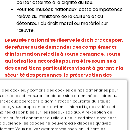
porter atteinte à la dignité du lieu.
Pour les musées nationaux, cette compétence
relève du ministère de la Culture et du
détenteur du droit moral ou matériel sur
l’œuvre.
Le Musée national se réserve le droit d’accepter,
de refuser ou de demander des compléments
d’information relatifs à toute demande. Toute
autorisation accordée pourra être soumise à
des conditions particulières visant à garantir la
sécurité des personnes, la préservation des
espaces et le bon fonctionnement des activités
du musée.
ns des cookies, y compris des cookies de
nos partenaires
pour
Procédure de demande
statistiques et mesurer l’audience strictement nécessaires au
t et aux opérations d’administration courante du site, et
ccord, vous proposer des contenus interactifs, des vidéos et
d’autorisation de
alités disponibles sur les réseaux sociaux. A l’exception de
ires au fonctionnement du site ou, sous certaines conditions,
d’audience, les cookies ne peuvent être déposés qu’avec
tournage, captation
tement. Vous pouvez exprimer vos choix en utilisant les