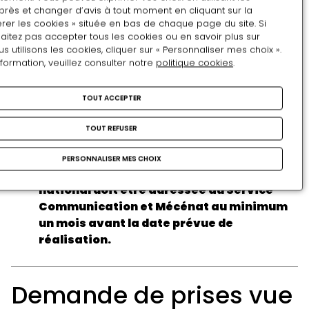
près et changer d’avis à tout moment en cliquant sur la
rer les cookies » située en bas de chaque page du site. Si
audiovisuelle, prises de
aitez pas accepter tous les cookies ou en savoir plus sur
utilisons les cookies, cliquer sur « Personnaliser mes choix ».
vue et interview
nformation, veuillez consulter notre
politique cookies
.
TOUT ACCEPTER
Toute demande de tournage, de
TOUT REFUSER
reportage, d’interview, de captation
audiovisuelle ou de prises de vue
PERSONNALISER MES CHOIX
photographiques au sein du Musée
national doit être adressée au Service
Communication et Mécénat au minimum
un mois avant la date prévue de
réalisation.
La demande devra comporter les éléments
Demande de prises vue
suivants :