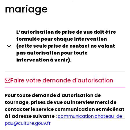
Informations relatives au demandeur
mariage
• nom de la structure, société de production, média
ou organisme
• nom et fonction du responsable du projet
• coordonnées complètes (adresse, téléphone,
L’autorisation de prise de vue doit être
email)
formulée pour chaque intervention
• présentation succincte de la structure.
(cette seule prise de contact ne valant
pas autorisation pour toute
Présentation du projet :
intervention à venir).
• intitulé du projet
• nature du projet (documentaire, reportage,
émission, film institutionnel, contenu digital,
Toutes demandes de prises de vue de mariage
Faire votre demande d'autorisation
photographie, etc.)
doivent parvenir 15 jours avant par mail au
• synopsis ou note d’intention
service communication et mécénat à l’adresse
Pour toute demande d'autorisation de
• objectif des prises de vue ou des interviews
suivante :
julie.clement@culture.gouv.fr
tournage, prises de vue ou interview merci de
• mode et supports de diffusion envisagés.
contacter le service communication et mécénat
- Préciser date et heure d’arrivée et estimation de la
à l'adresse suivante :
communication.chateau-de-
Informations relatives au tournage ou aux
durée de prise de vue.
pau@culture.gouv.fr
prises de vue :
- Sur cette demande d’autorisation, doivent