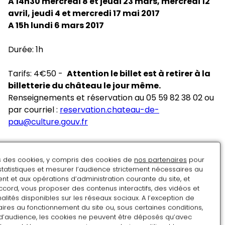
A 14h30 mercredi 8 et jeudi 23 mars, mercredi 12
avril, jeudi 4 et mercredi 17 mai 2017
A 15h lundi 6 mars 2017
Durée: 1h
Tarifs: 4€50 -
Attention le billet est à retirer à la
billetterie du château le jour même.
Renseignements et réservation au 05 59 82 38 02 ou
par courriel :
reservation.chateau-de-
pau@culture.gouv.fr
Les animations familiales autour de l'exposition
ns des cookies, y compris des cookies de
nos partenaires
pour
statistiques et mesurer l’audience strictement nécessaires au
Vacances de février
t et aux opérations d’administration courante du site, et
ccord, vous proposer des contenus interactifs, des vidéos et
du 20 au 24 février et du 27 février au 3 mars 2017
alités disponibles sur les réseaux sociaux. A l’exception de
ires au fonctionnement du site ou, sous certaines conditions,
à 14h30 pour les 6/10 ans et à 16h pour les 3/5 ans
d’audience, les cookies ne peuvent être déposés qu’avec