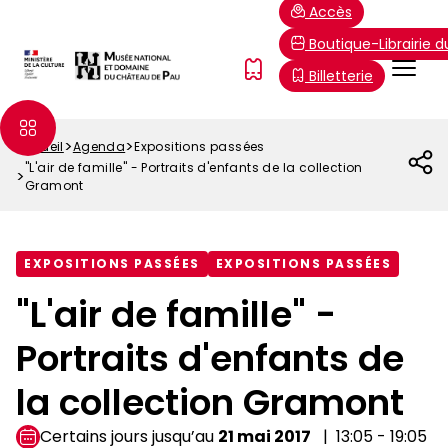
Aller
Paramétrer les cookies
Accès
au
Boutique-Librairie 
contenu
Menu
FR
Billetterie
principal
Top
Accueil
Agenda
Expositions passées
Fil
"L'air de famille" - Portraits d'enfants de la collection
d'Ariane
Gramont
EXPOSITIONS PASSÉES
EXPOSITIONS PASSÉES
"L'air de famille" -
Portraits d'enfants de
la collection Gramont
Certains jours jusqu’au
21 mai 2017
13:05 - 19:05