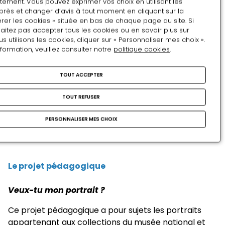
tement. Vous pouvez exprimer vos choix en utilisant les
Les enfants doivent être accompagnés d'au moins
près et changer d’avis à tout moment en cliquant sur la
un adulte.
rer les cookies » située en bas de chaque page du site. Si
aitez pas accepter tous les cookies ou en savoir plus sur
(le contenu des animations est en cours
utilisons les cookies, cliquer sur « Personnaliser mes choix ».
d'élaboration)
nformation, veuillez consulter notre
politique cookies
.
Tarifs: 3€50 pour les enfants - Gratuit pour l'adulte
TOUT ACCEPTER
accompagnateur.
Attention le billet est à retirer à
la billetterie du château le jour même.
TOUT REFUSER
Renseignements et réservation au 05 59 82 38 02 ou
PERSONNALISER MES CHOIX
par courriel:
reservation.chateau-de-
pau@culture.gouv.fr
Le projet pédagogique
Veux-tu mon portrait ?
Ce projet pédagogique a pour sujets les portraits
appartenant aux collections du musée national et