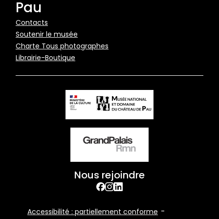
Pau
Pied
Contacts
Soutenir le musée
de
Charte Tous photographes
page
Librairie-Boutique
Nous rejoindre
facebook
Instagram
Linkedin
Footer
Accessibilité : partiellement conforme
Bottom