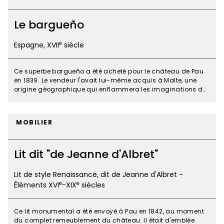
Le bargueño
e
Espagne, XVII
siècle
Ce superbe bargueño a été acheté pour le château de Pau
en 1839. Le vendeur l'avait lui-même acquis à Malte, une
origine géographique qui enflammera les imaginations du
XIXe siècle. Le meuble est alors décrit sous le nom de "coffre
Le
de Saint-Louis" ou "de Jérusalem" et une légende veut qu'il
ait été donné à saint Louis par le Vieux de la Montagne, chef
bargueño
MOBILIER
de la secte des Assassins au XIIIe siècle... De fait, il est
typique de la production de la ville de Bargas, près de
Tolède, grand centre de marqueterie aux XVIe-XVIIe siècles.
Lit dit "de Jeanne d'Albret"
Doté de nombreux tiroirs dont plusieurs à secret, d'un
abattant fermant à clef aux superbes ferrures et de deux
poignées, ce coffre portatif servait tout à la fois à l'écriture et
Lit de style Renaissance, dit de Jeanne d'Albret -
au transport de documents ou de petits objets. Le piètement
e
e
Éléments XVI
-XIX
siècles
d'origine a disparu et l'on a fabriqué pour le remplacer au
XIXe siècle un support à colonnes torses. Le très beau décor
du bargueño est constitué de plaques d'ivoire,
Ce lit monumental a été envoyé à Pau en 1842, au moment
d'incrustations de métal, de fines colonnes dorées et de
du complet remeublement du château. Il était d'emblée