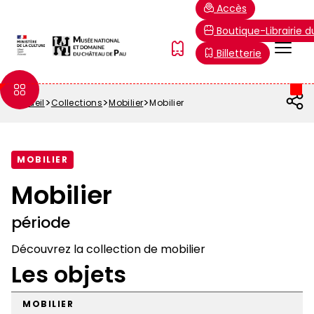
Aller
Paramétrer les cookies
Accès
au
Boutique-Librairie 
contenu
Menu
FR
Billetterie
principal
Top
Accueil
Collections
Mobilier
Mobilier
Fil
d'Ariane
MOBILIER
Mobilier
période
Découvrez la collection de mobilier
Les objets
MOBILIER