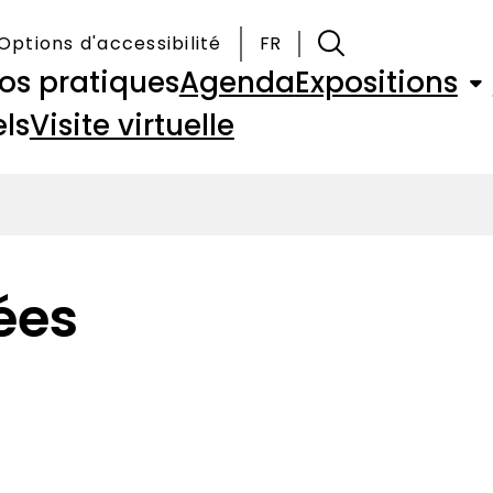
Options d'accessibilité
FR
fos pratiques
Agenda
Expositions
ls
Visite virtuelle
ées