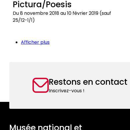
Pictura/Poesis
?
Du 8 novembre 2018 au 10 février 2019 (sauf
25/12-1/1)
Gérard
Titus-
Afficher plus
Carmel
:
Pictura/Poesis
Restons en contact
Inscrivez-vous !
Musée national et