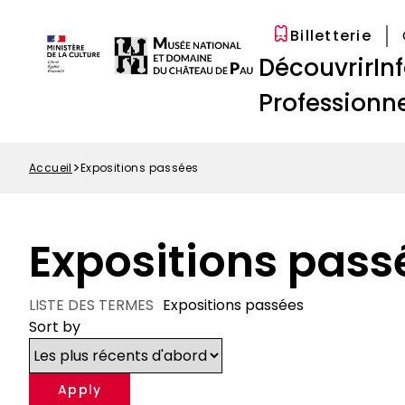
Options
Aller
Paramétrer les cookies
d'accessibilité
au
Billetterie
Menu
contenu
Navigation
Découvrir
In
Top
principal
principale
Professionne
Accueil
Expositions passées
Fil
d'Ariane
Expositions pass
LISTE DES TERMES
Expositions passées
Sort by