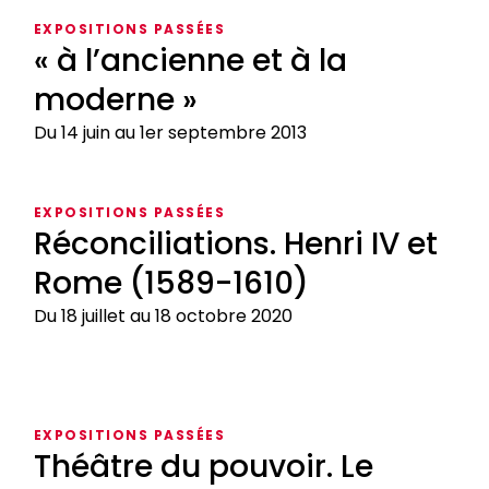
EXPOSITIONS PASSÉES
« à l’ancienne et à la
moderne »
Du 14 juin au 1er septembre 2013
«
à
EXPOSITIONS PASSÉES
l’ancienne
Réconciliations. Henri IV et
et
Rome (1589-1610)
à
la
Du 18 juillet au 18 octobre 2020
moderne
»
Réconciliations.
Henri
EXPOSITIONS PASSÉES
IV
Théâtre du pouvoir. Le
et