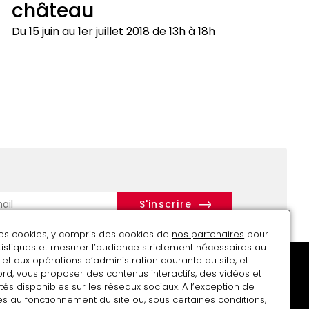
château
du
château-
Du 15 juin au 1er juillet 2018 de 13h à 18h
Enrique
Carbó/Didier
Sorbé
Les
écoliers
à
l'assaut
du
château
r
des cookies, y compris des cookies de
nos partenaires
pour
atistiques et mesurer l’audience strictement nécessaires au
et aux opérations d’administration courante du site, et
rd, vous proposer des contenus interactifs, des vidéos et
tés disponibles sur les réseaux sociaux. A l’exception de
s au fonctionnement du site ou, sous certaines conditions,