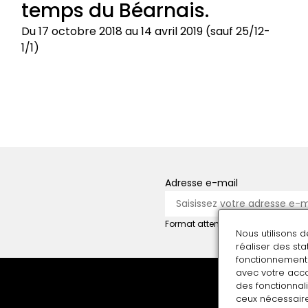
temps du Béarnais.
Rome
(1589-
Du 17 octobre 2018 au 14 avril 2019 (sauf 25/12-
1610)
1/1)
Théâtre
du
pouvoir.
Le
temps
du
Béarnais.
Adresse e-mail
Format attendu : nom@domaine.f
Nous utilisons 
réaliser des st
fonctionnement 
avec votre acco
des fonctionnali
ceux nécessaire