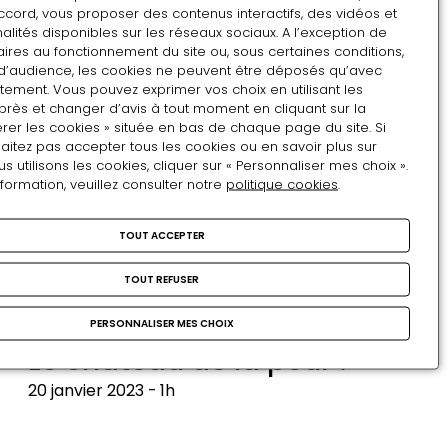
VISITE AVEC CONFÉRENCIER
ccord, vous proposer des contenus interactifs, des vidéos et
Nouvelles acquisitions
alités disponibles sur les réseaux sociaux. A l’exception de
ires au fonctionnement du site ou, sous certaines conditions,
Mercredi 22 février 2023
1h30
d’audience, les cookies ne peuvent être déposés qu’avec
tement. Vous pouvez exprimer vos choix en utilisant les
Nouvelles
près et changer d’avis à tout moment en cliquant sur la
acquisitions
rer les cookies » située en bas de chaque page du site. Si
VISITE AVEC CONFÉRENCIER
aitez pas accepter tous les cookies ou en savoir plus sur
L'appartement de
utilisons les cookies, cliquer sur « Personnaliser mes choix ».
nformation, veuillez consulter notre
politique cookies
.
l'Impératrice et l'art du bain
Lundi 20 février (tous publics) & mardi 16 mai 2023
TOUT ACCEPTER
(Amis du château)
1h
TOUT REFUSER
L'appartement
de
PERSONNALISER MES CHOIX
VISITE AVEC CONFÉRENCIER
l'Impératrice
Le château de la peur !
et
l'art
20 janvier 2023
1h
du
Le
bain