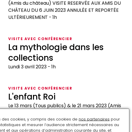
(Amis du château) VISITE RESERVÉE AUX AMIS DU
CHÂTEAU DU 6 JUIN 2023 ANNULÉE ET REPORTÉE
ULTÉRIEUREMENT
1h
Les
vitraux
VISITE AVEC CONFÉRENCIER
de
La mythologie dans les
la
collections
chapelle
royale
Lundi 3 avril 2023
1h
La
mythologie
VISITE AVEC CONFÉRENCIER
dans
L'enfant Roi
les
collections
Le 13 mars (Tous publics) & le 21 mars 2023 (Amis
du château)
1h
ns des cookies, y compris des cookies de
nos partenaires
pour
L'enfant
statistiques et mesurer l’audience strictement nécessaires au
Roi
t et aux opérations d’administration courante du site, et