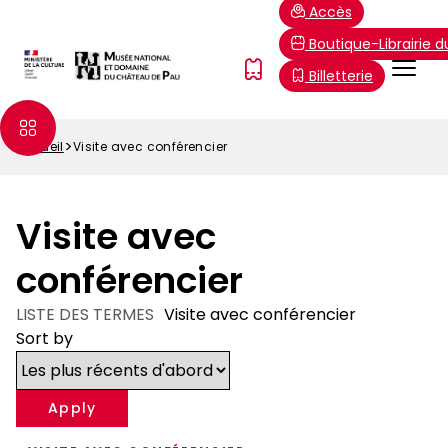
Aller
Paramétrer les cookies
Accès
au
Boutique-Librairie 
contenu
Menu
FR
Billetterie
principal
Top
Accueil
Visite avec conférencier
Fil
d'Ariane
Visite avec
conférencier
LISTE DES TERMES
Visite avec conférencier
Sort by