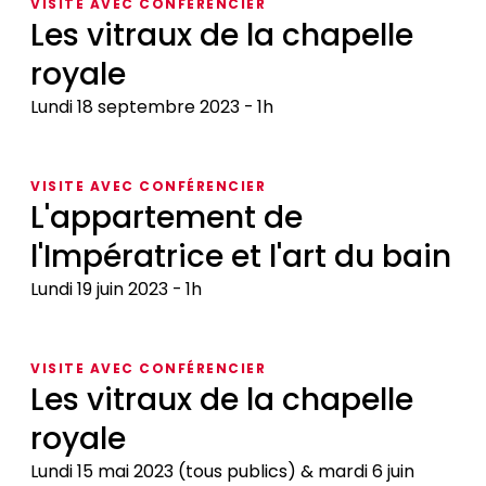
VISITE AVEC CONFÉRENCIER
Les vitraux de la chapelle
royale
Lundi 18 septembre 2023
1h
Les
vitraux
VISITE AVEC CONFÉRENCIER
de
L'appartement de
la
l'Impératrice et l'art du bain
chapelle
royale
Lundi 19 juin 2023
1h
L'appartement
de
VISITE AVEC CONFÉRENCIER
l'Impératrice
Les vitraux de la chapelle
et
royale
l'art
du
Lundi 15 mai 2023 (tous publics) & mardi 6 juin
bain