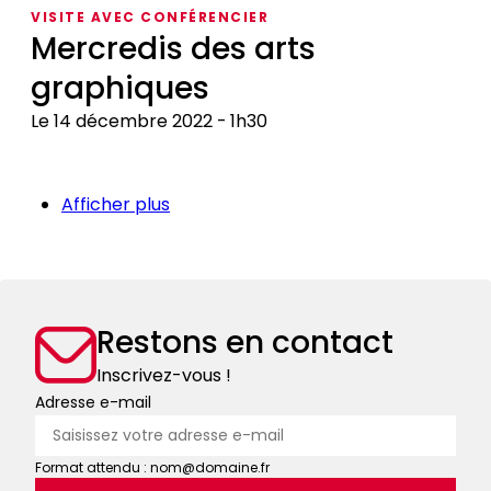
château
VISITE AVEC CONFÉRENCIER
de
Mercredis des arts
la
graphiques
peur
!
Le 14 décembre 2022
1h30
Mercredis
des
Afficher plus
arts
graphiques
Restons en contact
Inscrivez-vous !
Adresse e-mail
Format attendu : nom@domaine.fr