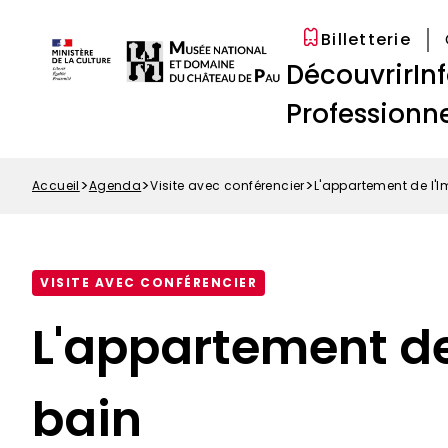
Options
Aller
Paramétrer les cookies
d'accessibilité
au
Billetterie
Menu
contenu
Navigation
Découvrir
In
Top
principal
principale
Professionne
Accueil
Agenda
Visite avec conférencier
L'appartement de l'Im
Fil
d'Ariane
VISITE AVEC CONFÉRENCIER
L'appartement de 
bain