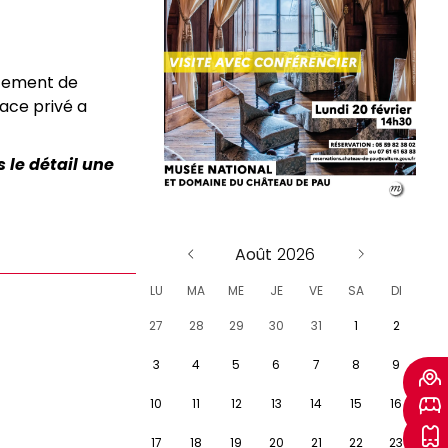
rtement de
ace privé a
 le détail une
Août
LU
MA
ME
JE
VE
SA
DI
27
28
29
30
31
1
2
3
4
5
6
7
8
9
10
11
12
13
14
15
16
17
18
19
20
21
22
23