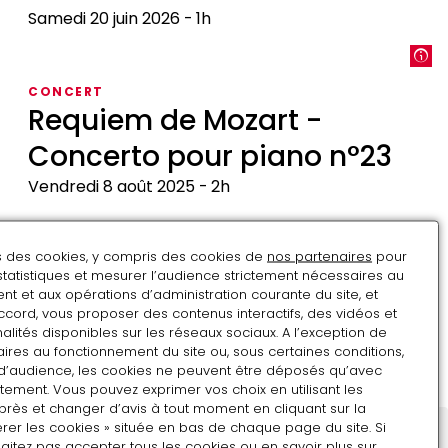
Samedi 20 juin 2026
1h
El
Camino
CONCERT
Requiem de Mozart -
Concerto pour piano n°23
Vendredi 8 août 2025
2h
Requiem
de
ns des cookies, y compris des cookies de
nos partenaires
pour
CONCERT
Mozart
statistiques et mesurer l’audience strictement nécessaires au
"La Traviata" de Verdi
-
t et aux opérations d’administration courante du site, et
ccord, vous proposer des contenus interactifs, des vidéos et
Concerto
Vendredi 9 août 2024
2h
alités disponibles sur les réseaux sociaux. A l’exception de
pour
ires au fonctionnement du site ou, sous certaines conditions,
"La
piano
d’audience, les cookies ne peuvent être déposés qu’avec
Traviata"
n°23
tement. Vous pouvez exprimer vos choix en utilisant les
de
près et changer d’avis à tout moment en cliquant sur la
Verdi
rer les cookies » située en bas de chaque page du site. Si
aitez pas accepter tous les cookies ou en savoir plus sur