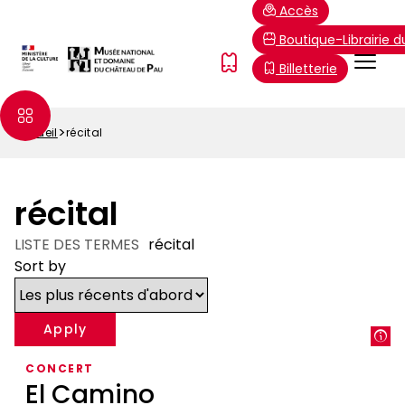
Aller
Paramétrer les cookies
Accès
au
Boutique-Librairie 
contenu
Menu
FR
Billetterie
principal
Top
Accueil
récital
Fil
d'Ariane
récital
LISTE DES TERMES
récital
Sort by
CONCERT
El Camino