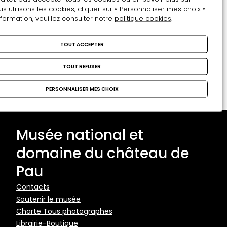
Restons en contact
utilisons les cookies, cliquer sur « Personnaliser mes choix ».
nformation, veuillez consulter notre
politique cookies
.
Inscrivez-vous !
Adresse e-mail
TOUT ACCEPTER
Format attendu : nom@domaine.fr
TOUT REFUSER
PERSONNALISER MES CHOIX
Musée national et
domaine du château de
Pau
Pied
Contacts
Soutenir le musée
de
Charte Tous photographes
page
Librairie-Boutique