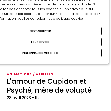
VISITE THÉMATIQUE
rer les cookies » située en bas de chaque page du site. Si
s'en
Les amours du roi
aitez pas accepter tous les cookies ou en savoir plus sur
mêle
utilisons les cookies, cliquer sur « Personnaliser mes choix ».
Lundi 10 février (Tous publics) & mardi 11 février
nformation, veuillez consulter notre
politique cookies
.
(Amis du château)
1h
TOUT ACCEPTER
Les
amours
PARCOURS-DÉCOUVERTE
TOUT REFUSER
du
Tout feu, tout flamme
roi
PERSONNALISER MES CHOIX
Les 11, 19, 22 & 30 juillet 2024
1h
De 6 à 10 ans
Tout
feu,
ANIMATIONS / ATELIERS
tout
L'amour de Cupidon et
flamme
Psyché, mère de volupté
28 avril 2023
1h
L'amour