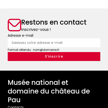
de
Cupidon
et
Psyché,
Restons en contact
mère
Inscrivez-vous !
de
Adresse e-mail
volupté
Format attendu : nom@domaine.fr
Musée national et
domaine du château de
Pau
Contacts