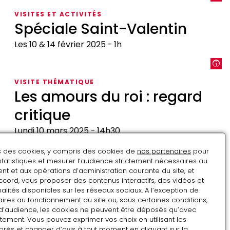
IV
VISITES ET ACTIVITÉS
ou
Spéciale Saint-Valentin
l'Hercule
gaulois
Les 10 & 14 février 2025
1h
Spéciale
Saint-
VISITE THÉMATIQUE
Valentin
Les amours du roi : regard
critique
Lundi 10 mars 2025
14h30
Les
ns des cookies, y compris des cookies de
nos partenaires
pour
amours
statistiques et mesurer l’audience strictement nécessaires au
RENCONTRE
t et aux opérations d’administration courante du site, et
du
Quand l'amour s'en mêle
ccord, vous proposer des contenus interactifs, des vidéos et
roi
alités disponibles sur les réseaux sociaux. A l’exception de
:
Vendredi 14 février 2025
1h
ires au fonctionnement du site ou, sous certaines conditions,
d’audience, les cookies ne peuvent être déposés qu’avec
regard
Quand
tement. Vous pouvez exprimer vos choix en utilisant les
critique
l'amour
près et changer d’avis à tout moment en cliquant sur la