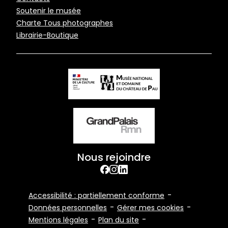
Pied
Soutenir le musée
de
Charte Tous photographes
page
Librairie-Boutique
Nous rejoindre
facebook
Instagram
Linkedin
Footer
Accessibilité : partiellement conforme
Bottom
Données personnelles
Gérer mes cookies
Mentions légales
Plan du site