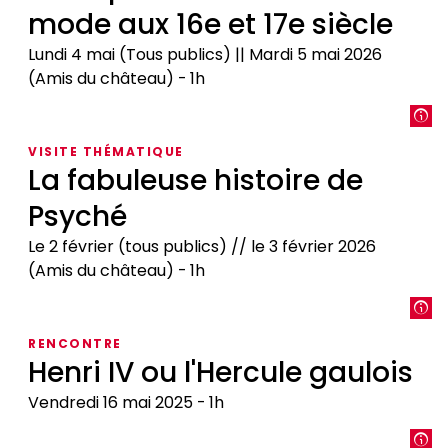
mode aux 16e et 17e siècle
Lundi 4 mai (Tous publics) || Mardi 5 mai 2026
(Amis du château)
1h
Les
représentations
VISITE THÉMATIQUE
de
La fabuleuse histoire de
la
Psyché
mode
aux
Le 2 février (tous publics) // le 3 février 2026
16e
(Amis du château)
1h
et
17e
La
siècle
fabuleuse
RENCONTRE
histoire
Henri IV ou l'Hercule gaulois
de
Psyché
Vendredi 16 mai 2025
1h
Henri