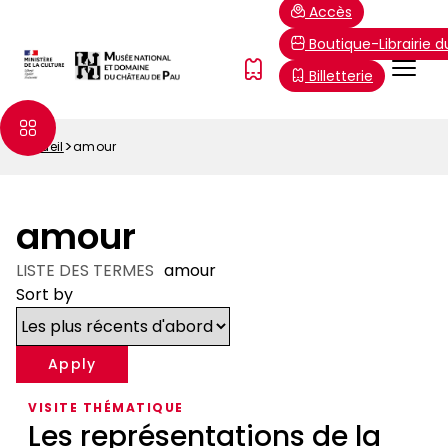
Aller
Paramétrer les cookies
Accès
au
Boutique-Librairie 
contenu
Menu
FR
Billetterie
principal
Top
Accueil
amour
Fil
d'Ariane
amour
LISTE DES TERMES
amour
Sort by
VISITE THÉMATIQUE
Les représentations de la