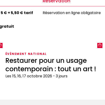
Réservation
:
5 € + 5,50 € tarif
Réservation en ligne obligatoire
gratuit
ÉVÉNEMENT NATIONAL
Restaurer pour un usage
contemporain : tout un art !
Les 15, 16, 17 octobre 2026
3 jours
Restaurer
M
pour
c
un
a