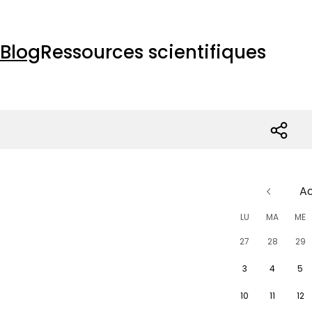
Blog
Ressources scientifiques
A
LU
MA
ME
27
28
29
3
4
5
10
11
12