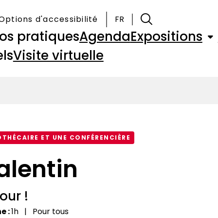
Options d'accessibilité
FR
fos pratiques
Agenda
Expositions
ls
Visite virtuelle
OTHÉCAIRE ET UNE CONFÉRENCIÈRE
alentin
our !
ne
1h
Pour tous