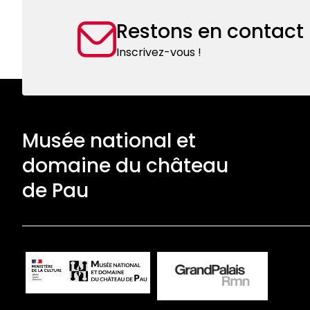
savoir
Restons en contact
médiéval
:
Inscrivez-vous !
encyclopédies,
livres
de
chasse,
bestiaires
Musée national et
domaine du château
de Pau