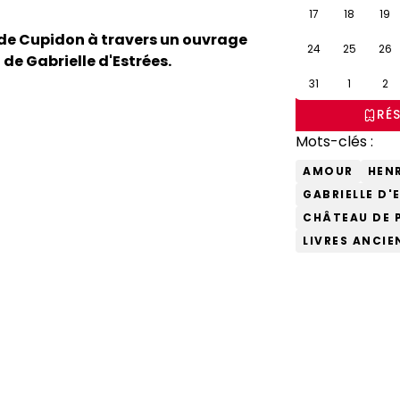
17
18
19
s de Cupidon à travers un ouvrage
24
25
26
de Gabrielle d'Estrées.
31
1
2
RÉS
Mots-clés :
AMOUR
HENR
GABRIELLE D'
CHÂTEAU DE 
LIVRES ANCIE