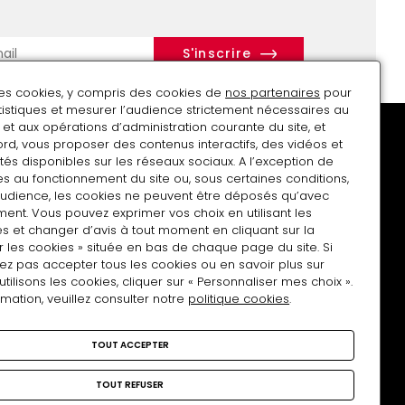
isparu
r
des cookies, y compris des cookies de
nos partenaires
pour
atistiques et mesurer l’audience strictement nécessaires au
et aux opérations d’administration courante du site, et
rd, vous proposer des contenus interactifs, des vidéos et
tés disponibles sur les réseaux sociaux. A l’exception de
s au fonctionnement du site ou, sous certaines conditions,
audience, les cookies ne peuvent être déposés qu’avec
Soutenir le musée
Charte Tous photographes
ent. Vous pouvez exprimer vos choix en utilisant les
s et changer d’avis à tout moment en cliquant sur la
r les cookies » située en bas de chaque page du site. Si
ez pas accepter tous les cookies ou en savoir plus sur
lisons les cookies, cliquer sur « Personnaliser mes choix ».
rmation, veuillez consulter notre
politique cookies
.
Nous rejoindre
TOUT ACCEPTER
facebook
Instagram
Linkedin
TOUT REFUSER