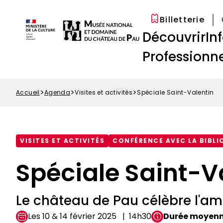
Options
Aller
Paramétrer les cookies
d'accessibilité
au
Billetterie
Menu
contenu
Navigation
Découvrir
In
Top
principal
principale
Professionne
Accueil
Agenda
Visites et activités
Spéciale Saint-Valentin
Fil
d'Ariane
VISITES ET ACTIVITÉS
CONFÉRENCE AVEC LA BIBLI
Spéciale Saint-V
Le château de Pau célèbre l'am
Les 10 & 14 février 2025
14h30
Durée moyen