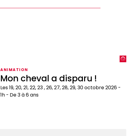
ANIMATION
Mon cheval a disparu !
Les 19, 20, 21, 22, 23 , 26, 27, 28, 29, 30 octobre 2026
1h
De 3 à 6 ans
on
heval