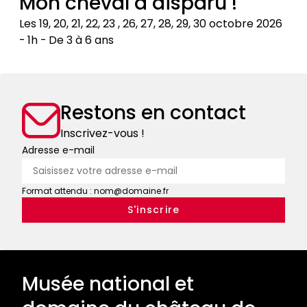
Mon cheval a disparu !
de
un
chasse,
usage
Les 19, 20, 21, 22, 23 , 26, 27, 28, 29, 30 octobre 2026
bestiaires
contemporain
1h
De 3 à 6 ans
:
Mon
tout
cheval
un
a
art
Restons en contact
disparu
!
!
Inscrivez-vous !
Adresse e-mail
Format attendu : nom@domaine.fr
Musée national et