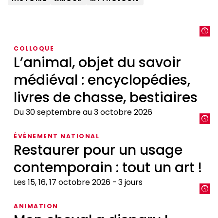
COLLOQUE
L’animal, objet du savoir
médiéval : encyclopédies,
livres de chasse, bestiaires
Du 30 septembre au 3 octobre 2026
L’animal,
ÉVÉNEMENT NATIONAL
objet
Restaurer pour un usage
du
contemporain : tout un art !
savoir
médiéval
Les 15, 16, 17 octobre 2026
3 jours
:
encyclopédies,
Restaurer
ANIMATION
livres
pour