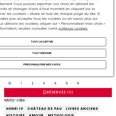
tement. Vous pouvez exprimer vos choix en utilisant les
près et changer d’avis à tout moment en cliquant sur la
rer les cookies » située en bas de chaque page du site. Si
Août
aitez pas accepter tous les cookies ou en savoir plus sur
utilisons les cookies, cliquer sur « Personnaliser mes choix ».
LU
MA
ME
JE
VE
SA
DI
nformation, veuillez consulter notre
politique cookies
.
27
28
29
30
31
1
2
TOUT ACCEPTER
3
4
5
6
7
8
9
10
11
12
13
14
15
16
TOUT REFUSER
17
18
19
20
21
22
23
PERSONNALISER MES CHOIX
24
25
26
27
28
29
30
31
1
2
3
4
5
6
RÉSERVEZ ICI
Mots-clés :
HENRI IV
CHÂTEAU DE PAU
LIVRES ANCIENS
HISTOIRE
AMOUR
MYTHOLOGIE