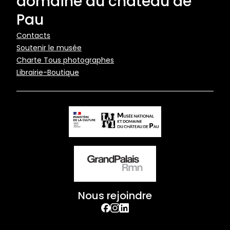
domaine du château de
Pau
Pied
Contacts
Soutenir le musée
de
Charte Tous photographes
page
Librairie-Boutique
Nous rejoindre
facebook
Instagram
Linkedin
Footer