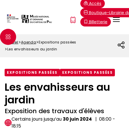
Aller
Paramétrer les cookies
Accès
au
Boutique-Librairie 
contenu
Menu
FR
Billetterie
principal
Top
Accueil
Agenda
Expositions passées
Fil
Les envahisseurs au jardin
d'Ariane
EXPOSITIONS PASSÉES
EXPOSITIONS PASSÉES
Les envahisseurs au
jardin
Exposition des travaux d'élèves
Certains jours jusqu’au
30 juin 2024
08:00 -
18:15