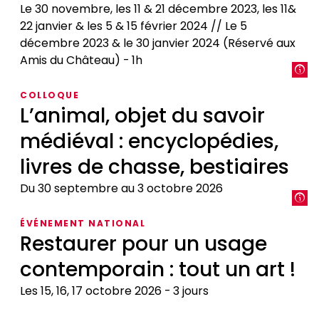
Le 30 novembre, les 11 & 21 décembre 2023, les 11&
22 janvier & les 5 & 15 février 2024 // Le 5
décembre 2023 & le 30 janvier 2024 (Réservé aux
Amis du Château)
1h
Présentation
COLLOQUE
de
L’animal, objet du savoir
Poètes
médiéval : encyclopédies,
au
jardin
livres de chasse, bestiaires
-
De
Du 30 septembre au 3 octobre 2026
Pétrarque
L’animal,
à
ÉVÉNEMENT NATIONAL
objet
Restaurer pour un usage
Shakespeare
du
contemporain : tout un art !
savoir
médiéval
Les 15, 16, 17 octobre 2026
3 jours
:
encyclopédies,
Restaurer