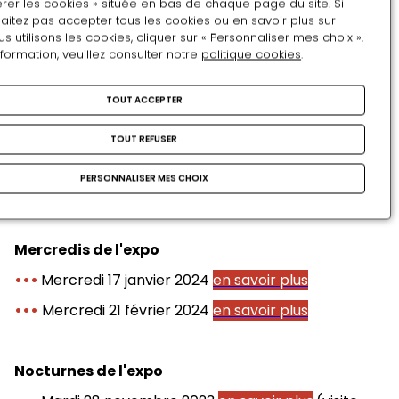
rer les cookies » située en bas de chaque page du site. Si
•••
Vendredi 15 décembre 2023
Play
aitez pas accepter tous les cookies ou en savoir plus sur
utilisons les cookies, cliquer sur « Personnaliser mes choix ».
En savoir plus
nformation, veuillez consulter notre
politique cookies
.
Video
Ode à Ronsard
TOUT ACCEPTER
Pour faire écho à l’exposition en cours, « Poètes au
jardin », nous présenterons un ouvrage de 1623.
TOUT REFUSER
•••
Vendredi 9 février 2024
PERSONNALISER MES CHOIX
En savoir plus
Mercredis de l'expo
•••
Mercredi 17 janvier 2024
en savoir plus
•••
Mercredi 21 février 2024
en savoir plus
Nocturnes de l'expo