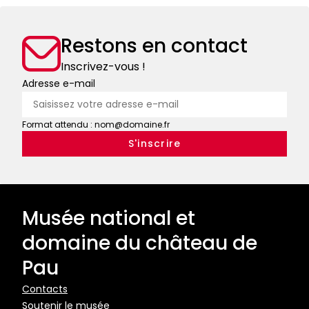
livres
pour
de
un
Restons en contact
chasse,
usage
bestiaires
contemporain
Inscrivez-vous !
:
Adresse e-mail
tout
un
Format attendu : nom@domaine.fr
art
!
Musée national et
domaine du château de
Pau
Pied
Contacts
Soutenir le musée