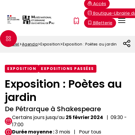
Aller
Paramétrer les cookies
Accès
au
Boutique-Librairie 
contenu
Menu
FR
Billetterie
principal
Top
Accueil
Agenda
Exposition
Exposition : Poètes au jardin
Fil
d'Ariane
EXPOSITION
EXPOSITIONS PASSÉES
Exposition : Poètes au
jardin
De Pétrarque à Shakespeare
Certains jours jusqu’au
25 février 2024
09:30 -
17:00
Durée moyenne
3 mois
Pour tous