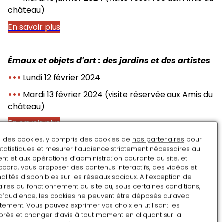
château)
En savoir plus
Émaux et objets d'art : des jardins et des artistes
•••
Lundi 12 février 2024
•••
Mardi 13 février 2024
(visite réservée aux Amis du
château)
En savoir plus
ns des cookies, y compris des cookies de
nos partenaires
pour
statistiques et mesurer l’audience strictement nécessaires au
Zoom sur...
t et aux opérations d’administration courante du site, et
ccord, vous proposer des contenus interactifs, des vidéos et
Histoire des jardins anciens et moderne
alités disponibles sur les réseaux sociaux. A l’exception de
ires au fonctionnement du site ou, sous certaines conditions,
En s’appuyant sur un ouvrage précieux de 1887, nous
d’audience, les cookies ne peuvent être déposés qu’avec
montrerons comment l’auteur décrit les jardins,
tement. Vous pouvez exprimer vos choix en utilisant les
qu’ils soient légendaires, religieux ou bien réels.
près et changer d’avis à tout moment en cliquant sur la