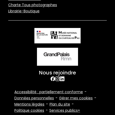
de
Charte Tous photographes
page
Librairie-Boutique
Nous rejoindre
facebook
Instagram
Linkedin
Footer
Accessibilité : partiellement conforme
Bottom
Données personnelles
Gérer mes cookies
Mentions légales
Plan du site
Politique cookies
Services publics+