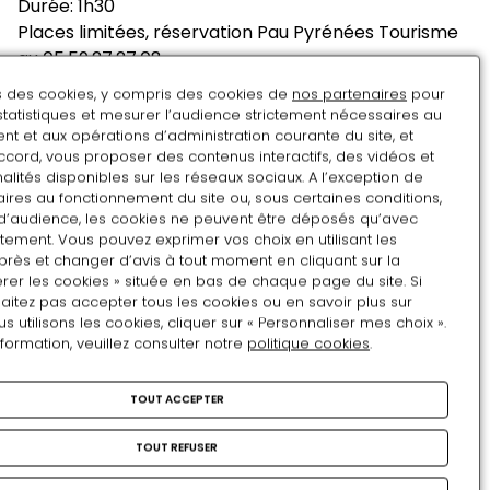
Durée: 1h30
Places limitées, réservation Pau Pyrénées Tourisme
au 05.59.27.27.08
www.tourismepau.fr
ns des cookies, y compris des cookies de
nos partenaires
pour
statistiques et mesurer l’audience strictement nécessaires au
t et aux opérations d’administration courante du site, et
Août
ccord, vous proposer des contenus interactifs, des vidéos et
alités disponibles sur les réseaux sociaux. A l’exception de
LU
MA
ME
JE
VE
SA
DI
ires au fonctionnement du site ou, sous certaines conditions,
d’audience, les cookies ne peuvent être déposés qu’avec
27
28
29
30
31
1
2
tement. Vous pouvez exprimer vos choix en utilisant les
près et changer d’avis à tout moment en cliquant sur la
3
4
5
6
7
8
9
rer les cookies » située en bas de chaque page du site. Si
aitez pas accepter tous les cookies ou en savoir plus sur
10
11
12
13
14
15
16
utilisons les cookies, cliquer sur « Personnaliser mes choix ».
nformation, veuillez consulter notre
politique cookies
.
17
18
19
20
21
22
23
24
25
26
27
28
29
30
TOUT ACCEPTER
31
1
2
3
4
5
6
TOUT REFUSER
Mots-clés :