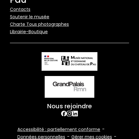
Pied
Contacts
Soutenir le musée
de
Charte Tous photographes
page
Librairie-Boutique
Nous rejoindre
facebook
Instagram
Linkedin
Footer
Accessibilité : partiellement conforme
Bottom
Données personnelles
Gérer mes cookies