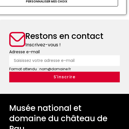
PERSONNALISER MES CHOIX
VISITE NOCTURNE
CHÂTEAU DE PAU LE SOIR
Restons en contact
Inscrivez-vous !
Adresse e-mail
Format attendu : nom@domaine.fr
Musée national et
domaine du château de
Pau