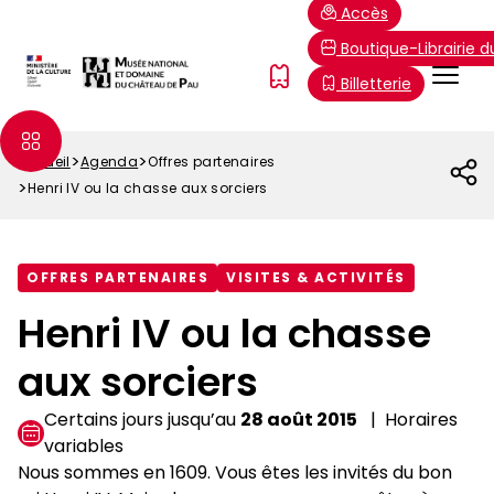
Aller
Paramétrer les cookies
Accès
au
Boutique-Librairie 
contenu
Menu
FR
Billetterie
principal
Top
Accueil
Agenda
Offres partenaires
Fil
Henri IV ou la chasse aux sorciers
d'Ariane
OFFRES PARTENAIRES
VISITES & ACTIVITÉS
Henri IV ou la chasse
aux sorciers
Certains jours jusqu’au
28 août 2015
Horaires
variables
Nous sommes en 1609. Vous êtes les invités du bon