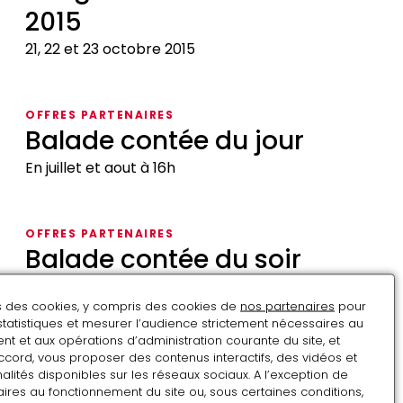
2015
21, 22 et 23 octobre 2015
Marguerite
de
OFFRES PARTENAIRES
Valois
Balade contée du jour
1615-
2015
En juillet et aout à 16h
Balade
contée
OFFRES PARTENAIRES
du
Balade contée du soir
jour
En juillet et en aout à 20h30
ns des cookies, y compris des cookies de
nos partenaires
pour
Balade
statistiques et mesurer l’audience strictement nécessaires au
contée
t et aux opérations d’administration courante du site, et
OFFRES PARTENAIRES
ccord, vous proposer des contenus interactifs, des vidéos et
du
Henri IV ou la chasse aux
alités disponibles sur les réseaux sociaux. A l’exception de
soir
ires au fonctionnement du site ou, sous certaines conditions,