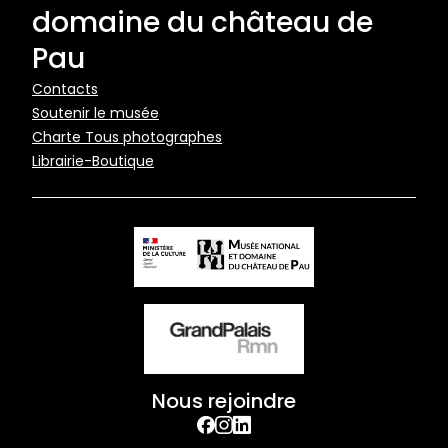
domaine du château de
Pau
Pied
Contacts
Soutenir le musée
de
Charte Tous photographes
page
Librairie-Boutique
Nous rejoindre
facebook
Instagram
Linkedin