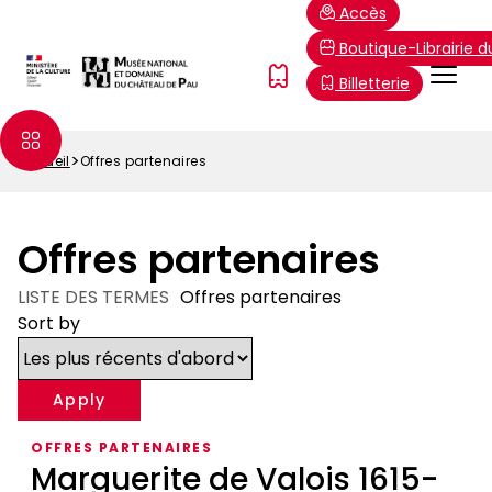
Aller
Paramétrer les cookies
Accès
au
Boutique-Librairie 
contenu
Menu
FR
Billetterie
principal
Top
Accueil
Offres partenaires
Fil
d'Ariane
Offres partenaires
LISTE DES TERMES
Offres partenaires
Sort by
OFFRES PARTENAIRES
Marguerite de Valois 1615-