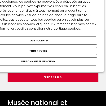
sorciers
d’audience, les cookies ne peuvent être déposés qu’avec
tement. Vous pouvez exprimer vos choix en utilisant les
Les 31 juillet, 7 et 28 août 2015 à 20h30
près et changer d’avis à tout moment en cliquant sur la
rer les cookies » située en bas de chaque page du site. Si
Henri
aitez pas accepter tous les cookies ou en savoir plus sur
IV
utilisons les cookies, cliquer sur « Personnaliser mes choix ».
nformation, veuillez consulter notre
ou
politique cookies
.
la
chasse
TOUT ACCEPTER
Restons en contact
aux
Inscrivez-vous !
sorciers
TOUT REFUSER
Adresse e-mail
PERSONNALISER MES CHOIX
Format attendu : nom@domaine.fr
Musée national et