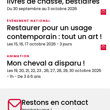
livres de chasse, bestiaires
Du 30 septembre au 3 octobre 2026
L’animal,
ÉVÉNEMENT NATIONAL
objet
Restaurer pour un usage
du
contemporain : tout un art !
savoir
médiéval
Les 15, 16, 17 octobre 2026
3 jours
:
encyclopédies,
Restaurer
ANIMATION
livres
pour
Mon cheval a disparu !
de
un
chasse,
usage
Les 19, 20, 21, 22, 23 , 26, 27, 28, 29, 30 octobre 2026
bestiaires
contemporain
1h
De 3 à 6 ans
:
Mon
tout
cheval
un
a
art
Restons en contact
disparu
!
!
Inscrivez-vous !