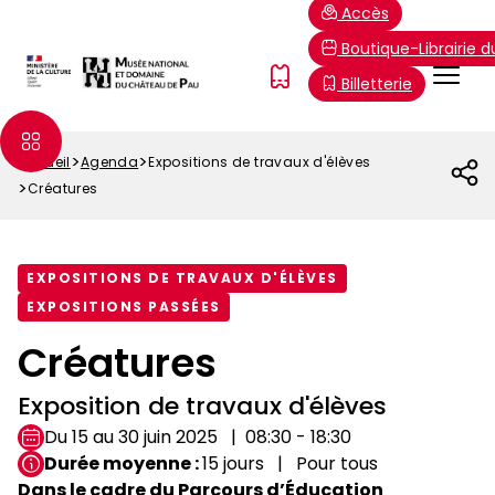
Aller
Paramétrer les cookies
Accès
au
Boutique-Librairie 
contenu
Menu
FR
Billetterie
principal
Top
Accueil
Agenda
Expositions de travaux d'élèves
Fil
Créatures
d'Ariane
EXPOSITIONS DE TRAVAUX D'ÉLÈVES
EXPOSITIONS PASSÉES
Créatures
Exposition de travaux d'élèves
Du 15 au 30 juin 2025
08:30 - 18:30
Durée moyenne
15 jours
Pour tous
Dans le cadre du Parcours d’Éducation