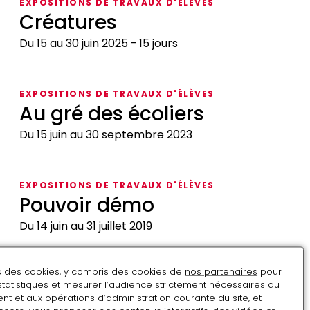
EXPOSITIONS DE TRAVAUX D'ÉLÈVES
Créatures
Du 15 au 30 juin 2025
15 jours
Créatures
EXPOSITIONS DE TRAVAUX D'ÉLÈVES
Au gré des écoliers
Du 15 juin au 30 septembre 2023
Au
gré
EXPOSITIONS DE TRAVAUX D'ÉLÈVES
des
Pouvoir démo
écoliers
Du 14 juin au 31 juillet 2019
Pouvoir
démo
ns des cookies, y compris des cookies de
nos partenaires
pour
EXPOSITIONS DE TRAVAUX D'ÉLÈVES
statistiques et mesurer l’audience strictement nécessaires au
Veux-tu mon portrait?
t et aux opérations d’administration courante du site, et