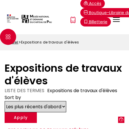
Aller
Paramétrer les cookies
Accès
au
Boutique-Librairie 
contenu
Menu
FR
Billetterie
principal
Top
Accueil
Expositions de travaux d'élèves
Fil
d'Ariane
Expositions de travaux
d'élèves
LISTE DES TERMES
Expositions de travaux d'élèves
Sort by