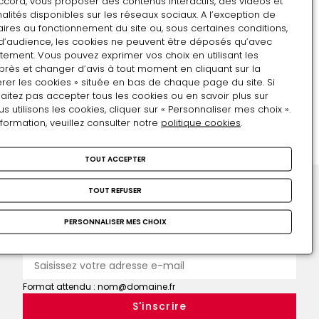
ccord, vous proposer des contenus interactifs, des vidéos et
Du 15 juin au 2 juillet 2017
alités disponibles sur les réseaux sociaux. A l’exception de
ires au fonctionnement du site ou, sous certaines conditions,
Veux-
d’audience, les cookies ne peuvent être déposés qu’avec
tu
tement. Vous pouvez exprimer vos choix en utilisant les
EXPOSITIONS DE TRAVAUX D'ÉLÈVES
mon
près et changer d’avis à tout moment en cliquant sur la
Tu crées, tu le montres
rer les cookies » située en bas de chaque page du site. Si
portrait?
aitez pas accepter tous les cookies ou en savoir plus sur
Du 15 au 30 juin 2016
utilisons les cookies, cliquer sur « Personnaliser mes choix ».
nformation, veuillez consulter notre
politique cookies
.
Tu
crées,
tu
TOUT ACCEPTER
le
TOUT REFUSER
montres
Restons en contact
PERSONNALISER MES CHOIX
Inscrivez-vous !
Adresse e-mail
Format attendu : nom@domaine.fr