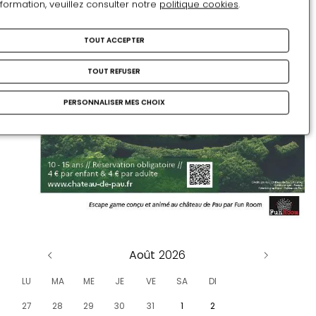
nformation, veuillez consulter notre
politique cookies
.
TOUT ACCEPTER
TOUT REFUSER
PERSONNALISER MES CHOIX
Août
LU
MA
ME
JE
VE
SA
DI
27
28
29
30
31
1
2