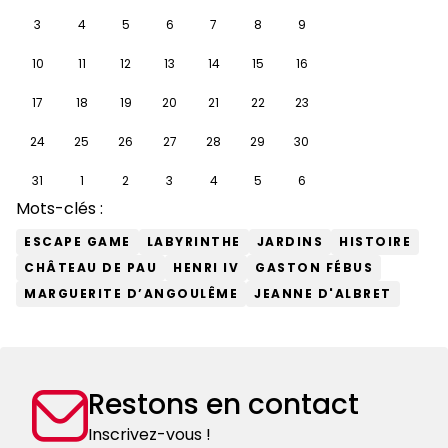
3
4
5
6
7
8
9
10
11
12
13
14
15
16
17
18
19
20
21
22
23
24
25
26
27
28
29
30
31
1
2
3
4
5
6
Mots-clés :
ESCAPE GAME
LABYRINTHE
JARDINS
HISTOIRE
CHÂTEAU DE PAU
HENRI IV
GASTON FÉBUS
MARGUERITE D’ANGOULÊME
JEANNE D'ALBRET
Restons en contact
Inscrivez-vous !