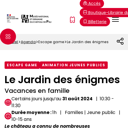
Aller
Paramétrer les cookies
Accès
au
Boutique-Librairie 
contenu
Menu
FR
Billetterie
principal
Top
Accueil
Agenda
Escape game
Le Jardin des énigmes
Fil
d'Ariane
ESCAPE GAME
ANIMATION JEUNES PUBLICS
Le Jardin des énigmes
Vacances en famille
Certains jours jusqu’au
31 août 2024
10:30 -
11:30
Durée moyenne
1h
Familles | Jeune public
10-15 ans
Le château a connu de nombreuses