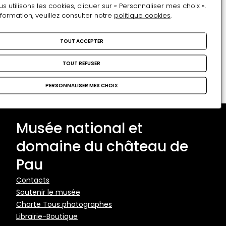
Restons en contact
utilisons les cookies, cliquer sur « Personnaliser mes choix ».
nformation, veuillez consulter notre
politique cookies
.
Inscrivez-vous !
Adresse e-mail
TOUT ACCEPTER
Format attendu : nom@domaine.fr
TOUT REFUSER
PERSONNALISER MES CHOIX
Musée national et
domaine du château de
Pau
Pied
Contacts
Soutenir le musée
de
Charte Tous photographes
page
Librairie-Boutique