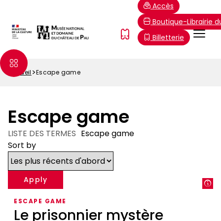
Aller
Paramétrer les cookies
Accès
au
Boutique-Librairie 
contenu
Menu
FR
Billetterie
principal
Top
Accueil
Escape game
Fil
d'Ariane
Escape game
LISTE DES TERMES
Escape game
Sort by
ESCAPE GAME
Le prisonnier mystère