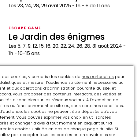
Les 23, 24, 28, 29 avril 2025
1h
+ de 11 ans
Le
prisonnier
ESCAPE GAME
mystère
Le Jardin des énigmes
Les 5, 7, 9, 12, 15, 16, 20, 22, 24, 26, 28, 31 août 2024
1h
10-15 ans
Le
Jardin
ESCAPE GAME
ns des cookies, y compris des cookies de
nos partenaires
pour
des
Da Henri Code
statistiques et mesurer l’audience strictement nécessaires au
énigmes
t et aux opérations d’administration courante du site, et
Les 24, 26, 27 et 31 octobre 2023
1h
+ de 11 ans
ccord, vous proposer des contenus interactifs, des vidéos et
alités disponibles sur les réseaux sociaux. A l’exception de
Da
ires au fonctionnement du site ou, sous certaines conditions,
d’audience, les cookies ne peuvent être déposés qu’avec
Henri
tement. Vous pouvez exprimer vos choix en utilisant les
Code
près et changer d’avis à tout moment en cliquant sur la
rer les cookies » située en bas de chaque page du site. Si
aitez pas accepter tous les cookies ou en savoir plus sur