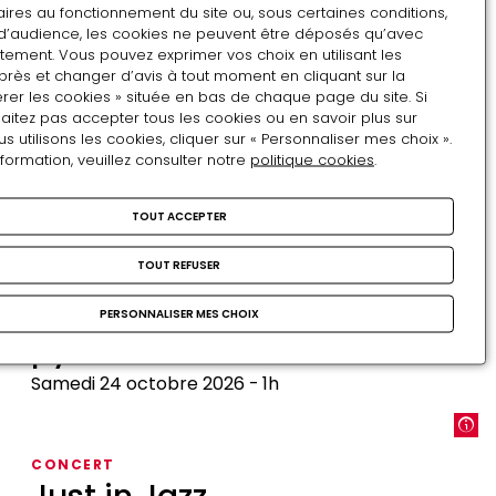
et
ires au fonctionnement du site ou, sous certaines conditions,
Histoire
d’audience, les cookies ne peuvent être déposés qu’avec
sa
de
tement. Vous pouvez exprimer vos choix en utilisant les
smala
VISITE THÉMATIQUE
près et changer d’avis à tout moment en cliquant sur la
céramiques
Histoire de tapisseries
au
rer les cookies » située en bas de chaque page du site. Si
château
aitez pas accepter tous les cookies ou en savoir plus sur
Lundi 12 octobre (tous public) | mardi 6 octobre
utilisons les cookies, cliquer sur « Personnaliser mes choix ».
de
2026 (Amis du château)
1h
nformation, veuillez consulter notre
politique cookies
.
Pau
en
Histoire
TOUT ACCEPTER
1848
de
CONFÉRENCE
tapisseries
Le château de Pau dans
TOUT REFUSER
l'invention du paysage
PERSONNALISER MES CHOIX
pyrénéen
Samedi 24 octobre 2026
1h
Le
château
CONCERT
de