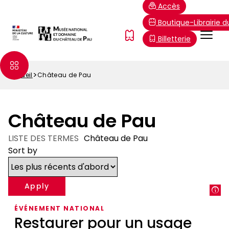
Aller
Paramétrer les cookies
Accès
au
Boutique-Librairie 
contenu
Menu
FR
Billetterie
principal
Top
Accueil
Château de Pau
Fil
d'Ariane
Château de Pau
LISTE DES TERMES
Château de Pau
Sort by
ÉVÉNEMENT NATIONAL
Restaurer pour un usage