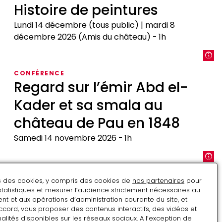
le
Histoire de peintures
cheval
!
Lundi 14 décembre (tous public) | mardi 8
décembre 2026 (Amis du château)
1h
Histoire
de
CONFÉRENCE
peintures
Regard sur l’émir Abd el-
Kader et sa smala au
château de Pau en 1848
Samedi 14 novembre 2026
1h
Regard
sur
VISITE THÉMATIQUE
l’émir
ns des cookies, y compris des cookies de
nos partenaires
pour
Histoire de céramiques
statistiques et mesurer l’audience strictement nécessaires au
Abd
t et aux opérations d’administration courante du site, et
el-
Lundi 16 novembre (tous public) | mardi 10
ccord, vous proposer des contenus interactifs, des vidéos et
Kader
novembre 2026 (Amis du château)
1h
alités disponibles sur les réseaux sociaux. A l’exception de