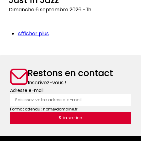
Just in Jazz
Pau
dans
Dimanche 6 septembre 2026
1h
l'invention
Just
du
in
paysage
Afficher plus
Jazz
pyrénéen
Restons en contact
Inscrivez-vous !
Adresse e-mail
Format attendu : nom@domaine.fr