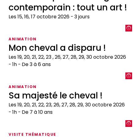
contemporain : tout un art !
Les 15, 16, 17 octobre 2026
3 jours
Restaurer
pour
ANIMATION
un
Mon cheval a disparu !
usage
contemporain
Les 19, 20, 21, 22, 23 , 26, 27, 28, 29, 30 octobre 2026
:
1h
De 3 à 6 ans
tout
Mon
un
cheval
art
ANIMATION
a
Sa majesté le cheval !
!
disparu
!
Les 19, 20, 21, 22, 23, 26, 27, 28, 29, 30 octobre 2026
1h
De 7 à 10 ans
Sa
majesté
VISITE THÉMATIQUE