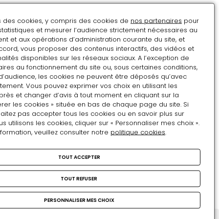
Sully:
de
un
SCULPTURE
l'Apothéose
ns des cookies, y compris des cookies de
nos partenaires
pour
Henri IV et Sully en pied
gentilhomme
statistiques et mesurer l’audience strictement nécessaires au
d'Île
t et aux opérations d’administration courante du site, et
de
Henri
ccord, vous proposer des contenus interactifs, des vidéos et
alités disponibles sur les réseaux sociaux. A l’exception de
France
IV
ires au fonctionnement du site ou, sous certaines conditions,
VIE DES COLLECTIONS
au
et
Prêts d'œuvres au Château
d’audience, les cookies ne peuvent être déposés qu’avec
service
Sully
tement. Vous pouvez exprimer vos choix en utilisant les
de Nérac
du
en
près et changer d’avis à tout moment en cliquant sur la
rer les cookies » située en bas de chaque page du site. Si
Béarnais
pied
Sully, une figure de l'amitié
aitez pas accepter tous les cookies ou en savoir plus sur
utilisons les cookies, cliquer sur « Personnaliser mes choix ».
Prêts
nformation, veuillez consulter notre
politique cookies
.
d'œuvres
OBJET D'ART
au
Pendule Henri IV et Sully
TOUT ACCEPTER
Château
de
TOUT REFUSER
Pendule
Nérac
Henri
PERSONNALISER MES CHOIX
IV
et