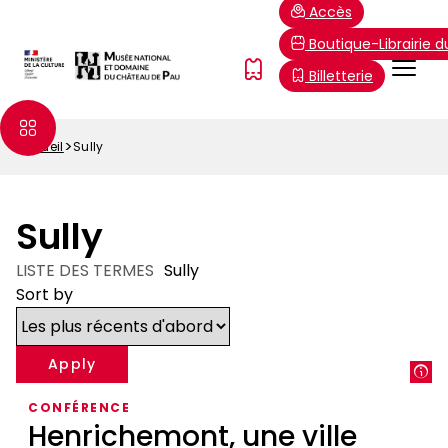
Aller
Paramétrer les cookies
Accès
au
Boutique-Librairie 
contenu
Menu
FR
Billetterie
principal
Top
Accueil
Sully
Fil
d'Ariane
Sully
LISTE DES TERMES
Sully
Sort by
CONFÉRENCE
Henrichemont, une ville