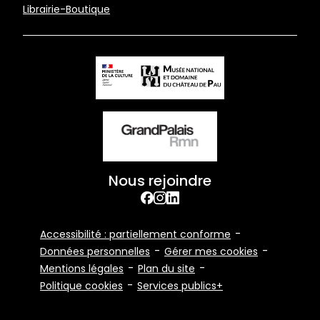
page
Librairie-Boutique
Nous rejoindre
facebook
Instagram
Linkedin
Footer
Accessibilité : partiellement conforme
Bottom
Données personnelles
Gérer mes cookies
Mentions légales
Plan du site
Politique cookies
Services publics+