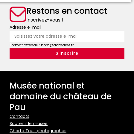
Sully
Restons en contact
Inscrivez-vous !
Adresse e-mail
Format attendu : nom@domaine.fr
Musée national et
domaine du château de
Pau
Pied
Contacts
Soutenir le musée
de
Charte Tous photographes