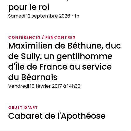
pour le roi
Samedi 12 septembre 2026
1h
Henrichemont,
une
CONFÉRENCES / RENCONTRES
ville
Maximilien de Béthune, duc
pour
de Sully: un gentilhomme
le
roi
d'Île de France au service
du Béarnais
Vendredi 10 février 2017 à 14h30
Maximilien
de
OBJET D'ART
Béthune,
Cabaret de l'Apothéose
duc
de
Cabaret