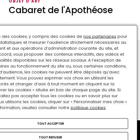
OBJET D'ART
Cabaret de l'Apothéose
Cabaret
de
ns des cookies, y compris des cookies de
nos partenaires
pour
l'Apothéose
statistiques et mesurer l’audience strictement nécessaires au
t et aux opérations d’administration courante du site, et
ccord, vous proposer des contenus interactifs, des vidéos et
Restons en contact
alités disponibles sur les réseaux sociaux. A l’exception de
ires au fonctionnement du site ou, sous certaines conditions,
Inscrivez-vous !
d’audience, les cookies ne peuvent être déposés qu’avec
Adresse e-mail
tement. Vous pouvez exprimer vos choix en utilisant les
près et changer d’avis à tout moment en cliquant sur la
rer les cookies » située en bas de chaque page du site. Si
Format attendu : nom@domaine.fr
aitez pas accepter tous les cookies ou en savoir plus sur
utilisons les cookies, cliquer sur « Personnaliser mes choix ».
nformation, veuillez consulter notre
politique cookies
.
TOUT ACCEPTER
Musée national et
TOUT REFUSER