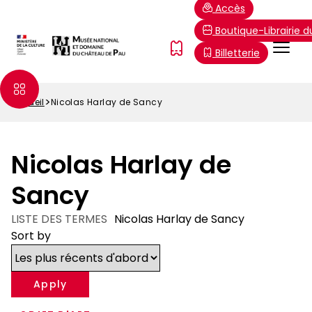
Aller
Paramétrer les cookies
Accès
au
Boutique-Librairie 
contenu
Menu
FR
Billetterie
principal
Top
Accueil
Nicolas Harlay de Sancy
Fil
d'Ariane
Nicolas Harlay de
Sancy
LISTE DES TERMES
Nicolas Harlay de Sancy
Sort by