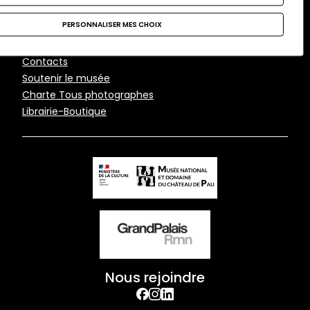
domaine du château de
PERSONNALISER MES CHOIX
Pau
Pied
Contacts
Soutenir le musée
de
Charte Tous photographes
page
Librairie-Boutique
Nous rejoindre
facebook
Instagram
Linkedin