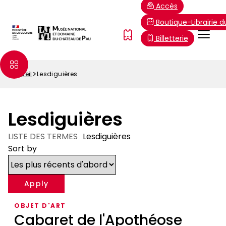
Aller
Paramétrer les cookies
Accès
au
Boutique-Librairie 
contenu
Menu
FR
Billetterie
principal
Top
Accueil
Lesdiguières
Fil
d'Ariane
Lesdiguières
LISTE DES TERMES
Lesdiguières
Sort by
OBJET D'ART
Cabaret de l'Apothéose