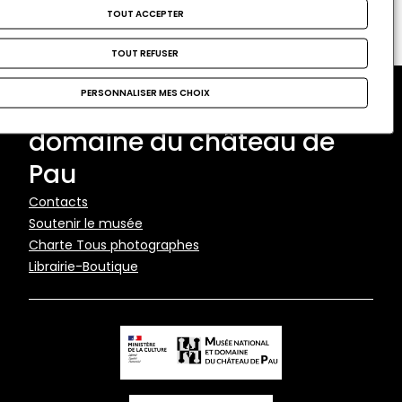
TOUT ACCEPTER
TOUT REFUSER
PERSONNALISER MES CHOIX
Musée national et
domaine du château de
Pau
Pied
Contacts
Soutenir le musée
de
Charte Tous photographes
page
Librairie-Boutique