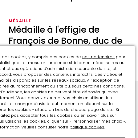
Cabaret
de
MÉDAILLE
l'Apothéose
Médaille à l'effigie de
François de Bonne, duc de
Lesdiguières
ns des cookies, y compris des cookies de
nos partenaires
pour
statistiques et mesurer l’audience strictement nécessaires au
Médaille
t et aux opérations d’administration courante du site, et
à
ccord, vous proposer des contenus interactifs, des vidéos et
l'effigie
alités disponibles sur les réseaux sociaux. A l’exception de
ires au fonctionnement du site ou, sous certaines conditions,
de
d’audience, les cookies ne peuvent être déposés qu’avec
François
Restons en contact
tement. Vous pouvez exprimer vos choix en utilisant les
de
près et changer d’avis à tout moment en cliquant sur la
Inscrivez-vous !
Bonne,
rer les cookies » située en bas de chaque page du site. Si
aitez pas accepter tous les cookies ou en savoir plus sur
Adresse e-mail
duc
utilisons les cookies, cliquer sur « Personnaliser mes choix ».
de
nformation, veuillez consulter notre
politique cookies
.
Lesdiguières
Format attendu : nom@domaine.fr