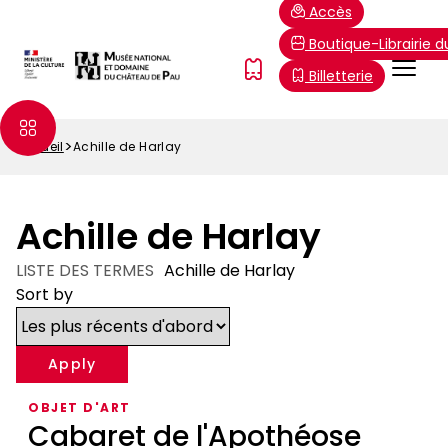
Aller
Paramétrer les cookies
Accès
au
Boutique-Librairie 
contenu
Menu
FR
Billetterie
principal
Top
Accueil
Achille de Harlay
Fil
d'Ariane
Achille de Harlay
LISTE DES TERMES
Achille de Harlay
Sort by
OBJET D'ART
Cabaret de l'Apothéose