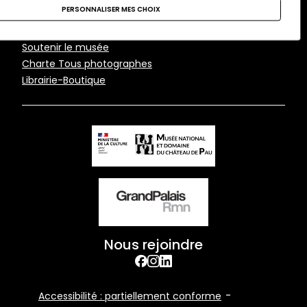
Pau
PERSONNALISER MES CHOIX
Pied
Contacts
Soutenir le musée
de
Charte Tous photographes
page
Librairie-Boutique
Nous rejoindre
facebook
Instagram
Linkedin
Footer
Accessibilité : partiellement conforme
Bottom