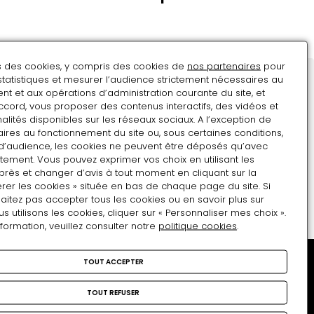
Cabaret
de
l'Apothéose
ns des cookies, y compris des cookies de
nos partenaires
pour
statistiques et mesurer l’audience strictement nécessaires au
Restons en contact
t et aux opérations d’administration courante du site, et
ccord, vous proposer des contenus interactifs, des vidéos et
Inscrivez-vous !
alités disponibles sur les réseaux sociaux. A l’exception de
ires au fonctionnement du site ou, sous certaines conditions,
Adresse e-mail
d’audience, les cookies ne peuvent être déposés qu’avec
tement. Vous pouvez exprimer vos choix en utilisant les
près et changer d’avis à tout moment en cliquant sur la
Format attendu : nom@domaine.fr
rer les cookies » située en bas de chaque page du site. Si
aitez pas accepter tous les cookies ou en savoir plus sur
utilisons les cookies, cliquer sur « Personnaliser mes choix ».
nformation, veuillez consulter notre
politique cookies
.
TOUT ACCEPTER
Musée national et
domaine du château de
TOUT REFUSER