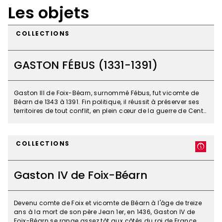
Les objets
COLLECTIONS
GASTON FÉBUS (1331-1391)
Gaston III de Foix-Béarn, surnommé Fébus, fut vicomte de
Béarn de 1343 à 1391. Fin politique, il réussit à préserver ses
territoires de tout conflit, en plein cœur de la guerre de Cent
ans, profita de la rivalité entre la France et l'Angleterre pour
GASTON
faire du Béarn un état souverain, statut qui devait perdurer
jusqu'à l'accession d'Henri IV au trône de France et s'efforça
FÉBUS
COLLECTIONS
de créer un immense état pyrénéen, de Pau à son comté de
(1331-
Foix. Il était également un administrateur avisé, qui établit
1391)
un pouvoir de type absolutiste. Mais, il n'eut pas d'héritier
Gaston IV de Foix-Béarn
direct, ayant tué son propre fils, dans un mouvement de
colère et sans doute accidentellement. À sa mort en 1391, un
de ses parents fut choisi comme successeur par des
représentants du Béarn. Gaston Fébus est resté dans
Devenu comte de Foix et vicomte de Béarn à l'âge de treize
l'imagerie populaire comme le type même du chevalier du
ans à la mort de son père Jean 1er, en 1436, Gaston IV de
Moyen-Âge : il participa à une "croisade" en Prusse contre
Foix-Béarn se range assez tôt aux côtés du roi de France