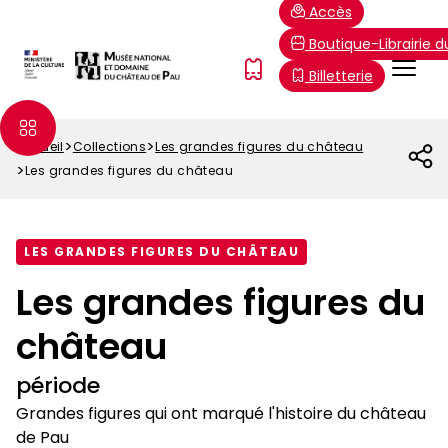
Aller
Paramétrer les cookies
Accès
au
Boutique-Librairie 
contenu
Menu
FR
Billetterie
principal
Top
Accueil
Collections
Les grandes figures du château
Fil
Les grandes figures du château
d'Ariane
LES GRANDES FIGURES DU CHÂTEAU
Les grandes figures du
château
période
Grandes figures qui ont marqué l'histoire du château
de Pau