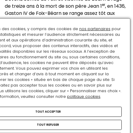
er
de treize ans à la mort de son père Jean 1
, en 1436,
Gaston IV de Foix-Béarn se range assez tôt aux
côtés du roi de France Charles VII dont il devient un
allié de poids. Gaston IV participe ainsi à plusieurs
ns des cookies, y compris des cookies de
nos partenaires
pour
campagnes militaires victorieuses au sud du
statistiques et mesurer l’audience strictement nécessaires au
t et aux opérations d’administration courante du site, et
royaume, marquées par les prises de Mauléon,
ccord, vous proposer des contenus interactifs, des vidéos et
Guiche, Dax, Bayonne et Bordeaux. Le roi le comble
alités disponibles sur les réseaux sociaux. A l’exception de
de bienfaits : il le nomme lieutenant général de
ires au fonctionnement du site ou, sous certaines conditions,
d’audience, les cookies ne peuvent être déposés qu’avec
Guyenne et Gascogne et marie sa propre fille
tement. Vous pouvez exprimer vos choix en utilisant les
Madeleine de France avec Gaston, le fils du comte
près et changer d’avis à tout moment en cliquant sur la
de Foix. Gaston IV ne se désintéresse pas pour
rer les cookies » située en bas de chaque page du site. Si
autant de ses terres, venant régulièrement à Pau,
aitez pas accepter tous les cookies ou en savoir plus sur
utilisons les cookies, cliquer sur « Personnaliser mes choix ».
surtout après la mort de Charles VII. Il fait réaliser
nformation, veuillez consulter notre
politique cookies
.
d'importants travaux dans son château vicomtal et
favorise la ville dont il veut faire la capitale du Béarn.
TOUT ACCEPTER
Grâce à son mariage avec Eléonore de Navarre,
Gaston IV est reconnu comme l'héritier du royaume
TOUT REFUSER
de Navarre, dont le territoire s'étend de part et