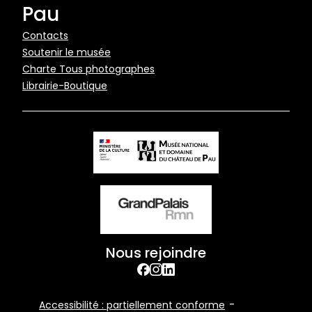
Pau
Pied
Contacts
Soutenir le musée
de
Charte Tous photographes
page
Librairie-Boutique
Nous rejoindre
facebook
Instagram
Linkedin
Footer
Accessibilité : partiellement conforme
Bottom