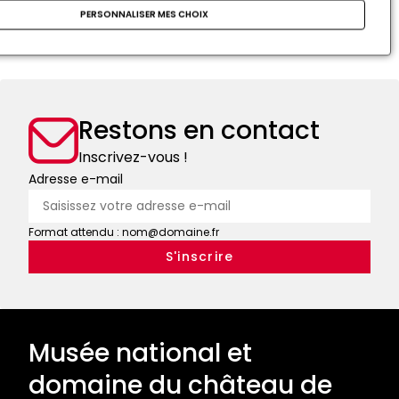
d'autre des Pyrénées. Il meurt en 1472 avant d'avoir
PERSONNALISER MES CHOIX
pu ceindre la couronne royale qui reviendra en 1480
à son petit-fils, prénommé François-Fébus.
Restons en contact
Inscrivez-vous !
Adresse e-mail
Format attendu : nom@domaine.fr
Musée national et
domaine du château de