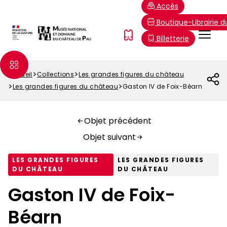
Aller
Paramétrer les cookies
Accès
au
Boutique-Librairie 
contenu
Menu
FR
Billetterie
principal
Top
Accueil
Collections
Les grandes figures du château
Fil
Les grandes figures du château
Gaston IV de Foix-Béarn
d'Ariane
Objet précédent
Objet suivant
LES GRANDES FIGURES
LES GRANDES FIGURES
DU CHÂTEAU
DU CHÂTEAU
Gaston IV de Foix-
Béarn