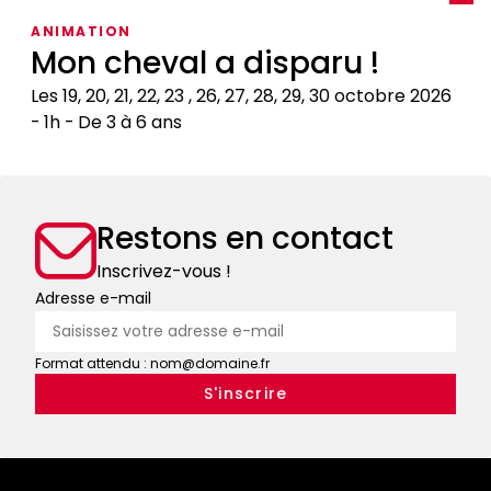
encyclopédies,
Restaurer
ANIMATION
livres
pour
Mon cheval a disparu !
de
un
chasse,
usage
Les 19, 20, 21, 22, 23 , 26, 27, 28, 29, 30 octobre 2026
bestiaires
contemporain
1h
De 3 à 6 ans
:
Mon
tout
cheval
un
a
art
Restons en contact
disparu
!
!
Inscrivez-vous !
Adresse e-mail
Format attendu : nom@domaine.fr