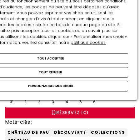
ires au fonctionnement du site ou, sous certaines conditions,
d’audience, les cookies ne peuvent être déposés qu’avec
tement. Vous pouvez exprimer vos choix en utilisant les
Août
près et changer d’avis à tout moment en cliquant sur la
rer les cookies » située en bas de chaque page du site. Si
LU
MA
ME
JE
VE
SA
DI
aitez pas accepter tous les cookies ou en savoir plus sur
utilisons les cookies, cliquer sur « Personnaliser mes choix ».
27
28
29
30
31
1
2
nformation, veuillez consulter notre
politique cookies
.
3
4
5
6
7
8
9
TOUT ACCEPTER
10
11
12
13
14
15
16
TOUT REFUSER
17
18
19
20
21
22
23
PERSONNALISER MES CHOIX
24
25
26
27
28
29
30
31
1
2
3
4
5
6
RÉSERVEZ ICI
Mots-clés :
CHÂTEAU DE PAU
DÉCOUVERTE
COLLECTIONS