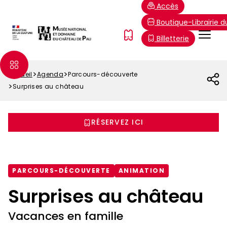
Aller
Paramétrer les cookies
Accès
au
Boutique-Librairie 
contenu
Menu
FR
Billetterie
principal
Top
Accueil
Agenda
Parcours-découverte
Fil
Surprises au château
d'Ariane
RÉSERVEZ ICI
PARCOURS-DÉCOUVERTE
ANIMATION
Surprises au château
Vacances en famille