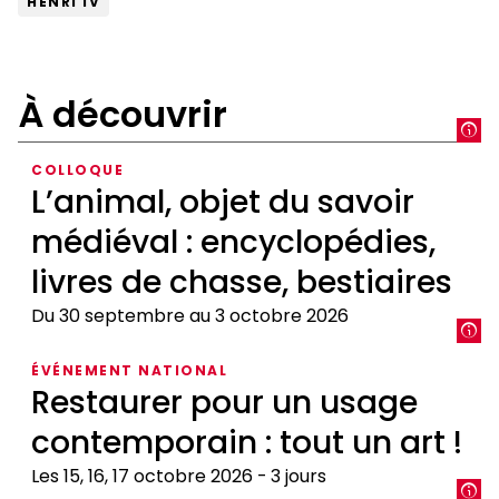
HENRI IV
À découvrir
COLLOQUE
L’animal, objet du savoir
médiéval : encyclopédies,
livres de chasse, bestiaires
Du 30 septembre au 3 octobre 2026
L’animal,
ÉVÉNEMENT NATIONAL
objet
Restaurer pour un usage
du
contemporain : tout un art !
savoir
médiéval
Les 15, 16, 17 octobre 2026
3 jours
: