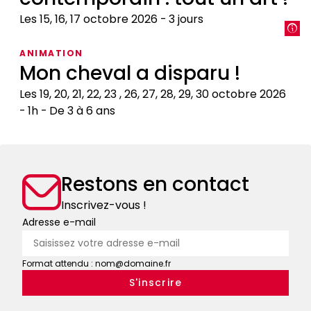
médiéval
Les 15, 16, 17 octobre 2026
3 jours
:
encyclopédies,
Restaurer
ANIMATION
livres
pour
Mon cheval a disparu !
de
un
chasse,
usage
Les 19, 20, 21, 22, 23 , 26, 27, 28, 29, 30 octobre 2026
bestiaires
contemporain
1h
De 3 à 6 ans
:
Mon
tout
cheval
un
a
art
Restons en contact
disparu
!
!
Inscrivez-vous !
Adresse e-mail
Format attendu : nom@domaine.fr