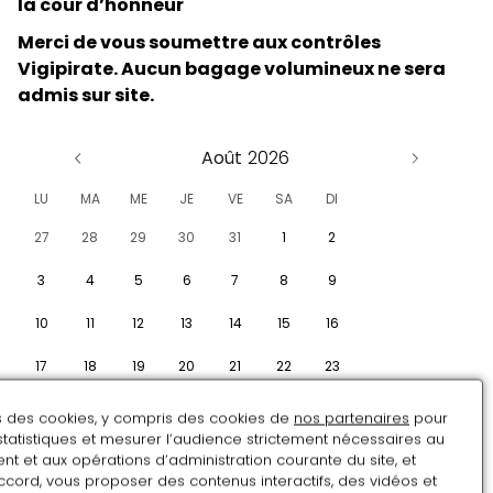
la cour d’honneur
Merci de vous soumettre aux contrôles
Vigipirate. Aucun bagage volumineux ne sera
admis sur site.
Août
LU
MA
ME
JE
VE
SA
DI
27
28
29
30
31
1
2
3
4
5
6
7
8
9
10
11
12
13
14
15
16
17
18
19
20
21
22
23
24
25
26
27
28
29
30
ns des cookies, y compris des cookies de
nos partenaires
pour
statistiques et mesurer l’audience strictement nécessaires au
31
1
2
3
4
5
6
t et aux opérations d’administration courante du site, et
Mots-clés :
ccord, vous proposer des contenus interactifs, des vidéos et