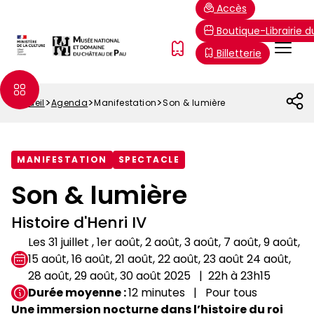
Aller
Paramétrer les cookies
Accès
au
Boutique-Librairie 
contenu
Menu
FR
Billetterie
principal
Top
Accueil
Agenda
Manifestation
Son & lumière
Fil
d'Ariane
MANIFESTATION
SPECTACLE
Son & lumière
Histoire d'Henri IV
Les 31 juillet , 1er août, 2 août, 3 août, 7 août, 9 août,
15 août, 16 août, 21 août, 22 août, 23 août 24 août,
28 août, 29 août, 30 août 2025
22h à 23h15
Durée moyenne
12 minutes
Pour tous
Une immersion nocturne dans l’histoire du roi