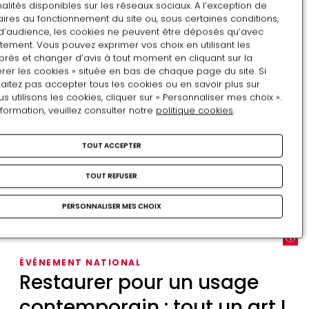
alités disponibles sur les réseaux sociaux. A l’exception de
CHÂTEAU DE PAU LE SOIR
SON ET LUMIÈRE
ires au fonctionnement du site ou, sous certaines conditions,
d’audience, les cookies ne peuvent être déposés qu’avec
HISTOIRE
PATRIMOINE
HENRI IV
tement. Vous pouvez exprimer vos choix en utilisant les
près et changer d’avis à tout moment en cliquant sur la
rer les cookies » située en bas de chaque page du site. Si
aitez pas accepter tous les cookies ou en savoir plus sur
À découvrir
utilisons les cookies, cliquer sur « Personnaliser mes choix ».
nformation, veuillez consulter notre
politique cookies
.
COLLOQUE
TOUT ACCEPTER
L’animal, objet du savoir
médiéval : encyclopédies,
TOUT REFUSER
livres de chasse, bestiaires
PERSONNALISER MES CHOIX
Du 30 septembre au 3 octobre 2026
L’animal,
ÉVÉNEMENT NATIONAL
objet
Restaurer pour un usage
du
contemporain : tout un art !
savoir