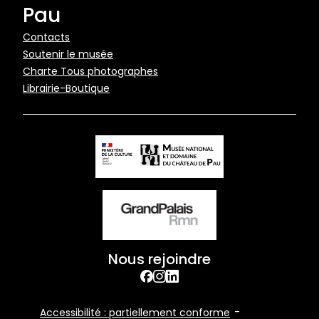
Pau
Pied
Contacts
Soutenir le musée
de
Charte Tous photographes
page
Librairie-Boutique
Nous rejoindre
facebook
Instagram
Linkedin
Footer
Accessibilité : partiellement conforme