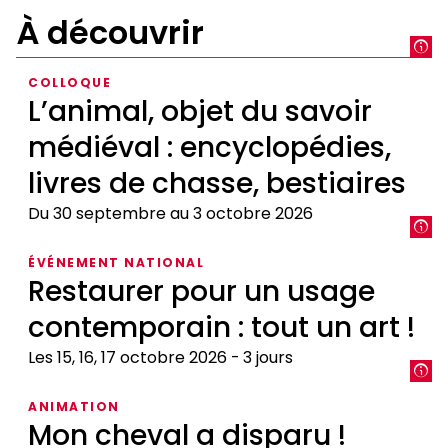
À découvrir
COLLOQUE
L’animal, objet du savoir
médiéval : encyclopédies,
livres de chasse, bestiaires
Du 30 septembre au 3 octobre 2026
L’animal,
ÉVÉNEMENT NATIONAL
objet
Restaurer pour un usage
du
contemporain : tout un art !
savoir
médiéval
Les 15, 16, 17 octobre 2026
3 jours
:
encyclopédies,
Restaurer
ANIMATION
livres
pour
Mon cheval a disparu !
de
un