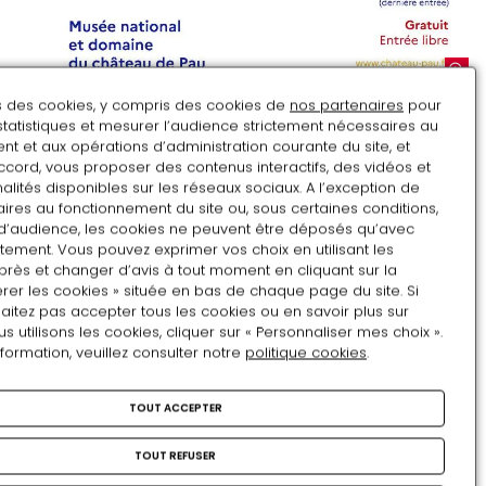
ns des cookies, y compris des cookies de
nos partenaires
pour
statistiques et mesurer l’audience strictement nécessaires au
t et aux opérations d’administration courante du site, et
Août
ccord, vous proposer des contenus interactifs, des vidéos et
alités disponibles sur les réseaux sociaux. A l’exception de
LU
MA
ME
JE
VE
SA
DI
ires au fonctionnement du site ou, sous certaines conditions,
d’audience, les cookies ne peuvent être déposés qu’avec
27
28
29
30
31
1
2
tement. Vous pouvez exprimer vos choix en utilisant les
près et changer d’avis à tout moment en cliquant sur la
3
4
5
6
7
8
9
rer les cookies » située en bas de chaque page du site. Si
aitez pas accepter tous les cookies ou en savoir plus sur
10
11
12
13
14
15
16
utilisons les cookies, cliquer sur « Personnaliser mes choix ».
nformation, veuillez consulter notre
politique cookies
.
17
18
19
20
21
22
23
24
25
26
27
28
29
30
TOUT ACCEPTER
31
1
2
3
4
5
6
TOUT REFUSER
Regard