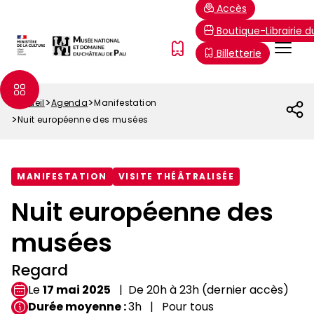
Aller
Paramétrer les cookies
Accès
au
Boutique-Librairie 
contenu
Menu
FR
Billetterie
principal
Top
Accueil
Agenda
Manifestation
Fil
Nuit européenne des musées
d'Ariane
MANIFESTATION
VISITE THÉÂTRALISÉE
Nuit européenne des
musées
Regard
Le
17 mai 2025
De 20h à 23h (dernier accès)
Durée moyenne
3h
Pour tous