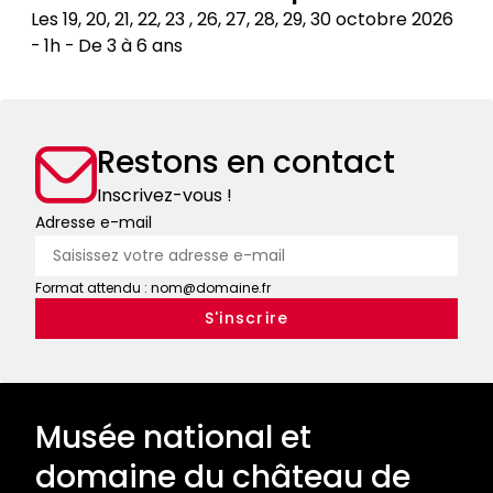
chasse,
usage
Les 19, 20, 21, 22, 23 , 26, 27, 28, 29, 30 octobre 2026
bestiaires
contemporain
1h
De 3 à 6 ans
:
Mon
tout
cheval
un
a
art
Restons en contact
disparu
!
!
Inscrivez-vous !
Adresse e-mail
Format attendu : nom@domaine.fr
Musée national et
domaine du château de