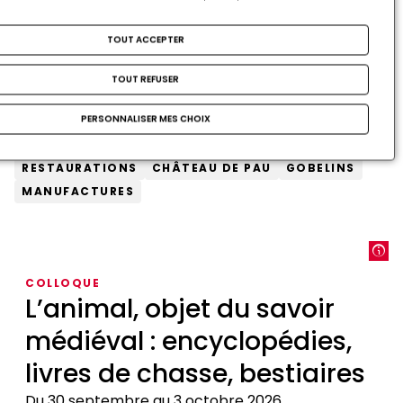
24
25
26
27
28
29
30
TOUT ACCEPTER
31
1
2
3
4
5
6
TOUT REFUSER
RÉSERVEZ ICI !
Mots-clés :
PERSONNALISER MES CHOIX
CONFÉRENCES
MOIS LUCAS
TAPISSERIES
RESTAURATIONS
CHÂTEAU DE PAU
GOBELINS
MANUFACTURES
COLLOQUE
L’animal, objet du savoir
médiéval : encyclopédies,
livres de chasse, bestiaires
Du 30 septembre au 3 octobre 2026