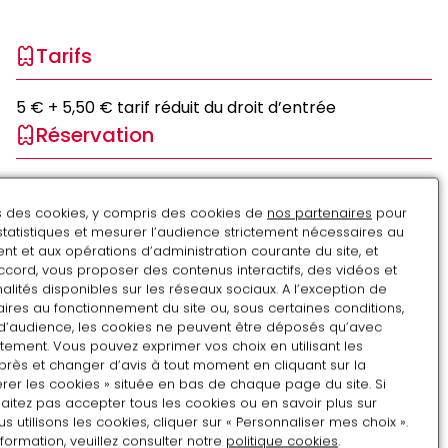
Tarifs
5 € + 5,50 € tarif réduit du droit d’entrée
Réservation
Réservation en ligne obligatoire
ns des cookies, y compris des cookies de
nos partenaires
pour
statistiques et mesurer l’audience strictement nécessaires au
Août
t et aux opérations d’administration courante du site, et
ccord, vous proposer des contenus interactifs, des vidéos et
LU
MA
ME
JE
VE
SA
DI
alités disponibles sur les réseaux sociaux. A l’exception de
ires au fonctionnement du site ou, sous certaines conditions,
27
28
29
30
31
1
2
d’audience, les cookies ne peuvent être déposés qu’avec
tement. Vous pouvez exprimer vos choix en utilisant les
3
4
5
6
7
8
9
près et changer d’avis à tout moment en cliquant sur la
rer les cookies » située en bas de chaque page du site. Si
10
11
12
13
14
15
16
aitez pas accepter tous les cookies ou en savoir plus sur
utilisons les cookies, cliquer sur « Personnaliser mes choix ».
17
18
19
20
21
22
23
nformation, veuillez consulter notre
politique cookies
.