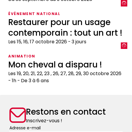
L’animal,
ÉVÉNEMENT NATIONAL
objet
Restaurer pour un usage
du
contemporain : tout un art !
savoir
médiéval
Les 15, 16, 17 octobre 2026
3 jours
:
encyclopédies,
Restaurer
ANIMATION
livres
pour
Mon cheval a disparu !
de
un
chasse,
usage
Les 19, 20, 21, 22, 23 , 26, 27, 28, 29, 30 octobre 2026
bestiaires
contemporain
1h
De 3 à 6 ans
:
Mon
tout
cheval
un
a
art
Restons en contact
disparu
!
!
Inscrivez-vous !
Adresse e-mail