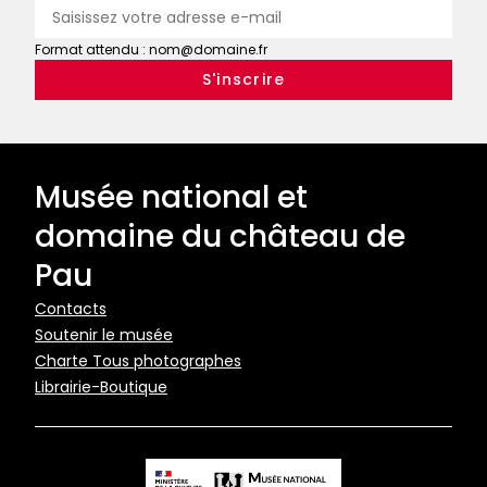
Format attendu : nom@domaine.fr
Musée national et
domaine du château de
Pau
Pied
Contacts
Soutenir le musée
de
Charte Tous photographes
page
Librairie-Boutique