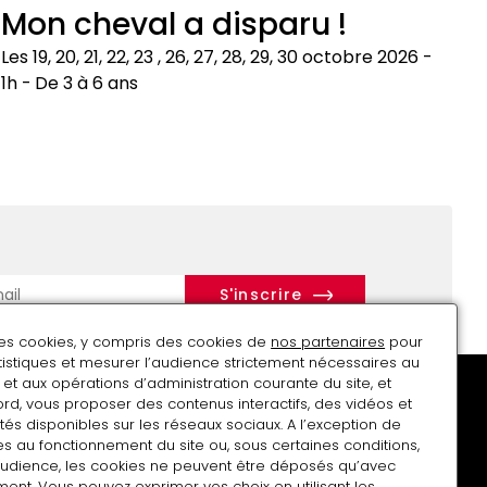
Mon cheval a disparu !
Les 19, 20, 21, 22, 23 , 26, 27, 28, 29, 30 octobre 2026
1h
De 3 à 6 ans
on
heval
isparu
r
des cookies, y compris des cookies de
nos partenaires
pour
atistiques et mesurer l’audience strictement nécessaires au
et aux opérations d’administration courante du site, et
rd, vous proposer des contenus interactifs, des vidéos et
tés disponibles sur les réseaux sociaux. A l’exception de
s au fonctionnement du site ou, sous certaines conditions,
audience, les cookies ne peuvent être déposés qu’avec
Soutenir le musée
Charte Tous photographes
ent. Vous pouvez exprimer vos choix en utilisant les