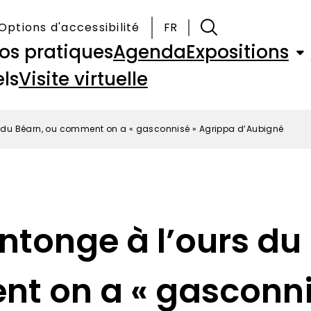
Options d'accessibilité
FR
fos pratiques
Agenda
Expositions
ls
Visite virtuelle
s du Béarn, ou comment on a « gasconnisé » Agrippa d’Aubigné
ntonge à l’ours du
t on a « gasconni