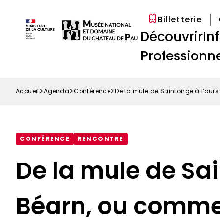
Options
Aller
Paramétrer les cookies
d'accessibilité
au
Billetterie
Menu
contenu
Navigation
Découvrir
In
Top
principal
principale
Professionne
Accueil
Agenda
Conférence
De la mule de Saintonge à l’our
Fil
d'Ariane
CONFÉRENCE
RENCONTRE
De la mule de Sai
Béarn, ou commen