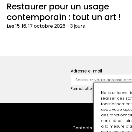
Restaurer pour un usage
contemporain : tout un art !
Les 15, 16, 17 octobre 2026
3 jours
Restaurer
M
pour
c
un
a
usage
d
Adresse e-mail
contemporain
!
:
tout
Format attendu : nom@domaine.f
Nous utilisons 
un
réaliser des st
art
fonctionnement 
avec votre acco
!
des fonctionnali
ceux nécessaire
à la mesure d’
Pied
Contacts
votre consentem