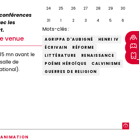
24
25
26
27
28
29
30
 conférences
31
1
2
3
4
5
6
ec les
Mots-clés :
t.
re venue
AGRIPPA D'AUBIGNÉ
HENRI IV
ÉCRIVAIN
RÉFORME
15 mn avant le
LITTÉRATURE
RENAISSANCE
salle de
POÈME HÉROÏQUE
CALVINISME
tional).
GUERRES DE RELIGION
ANIMATION