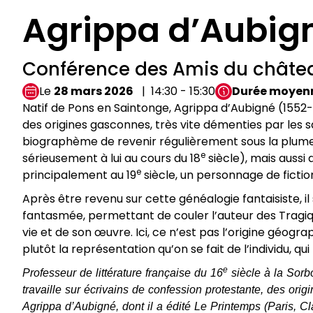
Agrippa d’Aubig
Conférence des Amis du châte
Le
28 mars 2026
14:30 - 15:30
Durée moyen
Natif de Pons en Saintonge, Agrippa d’Aubigné (1552-1
des origines gasconnes, très vite démenties par les
biographème de revenir régulièrement sous la plu
e
sérieusement à lui au cours du 18
siècle), mais aussi
e
principalement au 19
siècle, un personnage de fictio
Après être revenu sur cette généalogie fantaisiste, il
fantasmée, permettant de couler l’auteur des Tragi
vie et de son œuvre. Ici, ce n’est pas l’origine géogra
plutôt la représentation qu’on se fait de l’individu, 
e
Professeur de littérature française du 16
siècle à la Sorbo
travaille sur écrivains de confession protestante, des orig
Agrippa d’Aubigné, dont il a édité Le Printemps (Paris, Cl