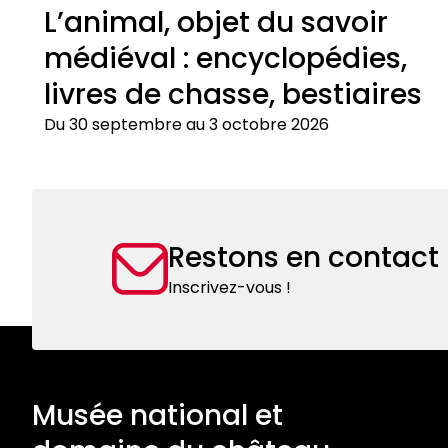
L’animal, objet du savoir
médiéval : encyclopédies,
livres de chasse, bestiaires
Du 30 septembre au 3 octobre 2026
L’animal,
objet
du
savoir
Restons en contact
médiéval
:
Inscrivez-vous !
encyclopédies,
livres
de
chasse,
bestiaires
Musée national et