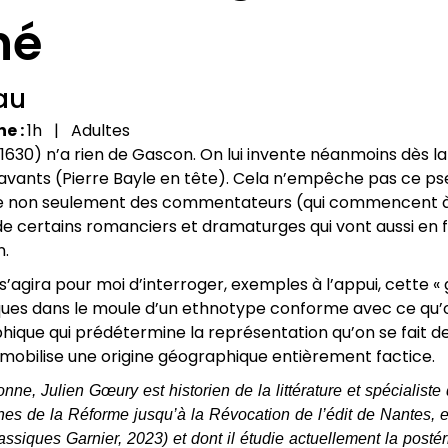
né
au
ne
1h
Adultes
630) n’a rien de Gascon. On lui invente néanmoins dès la 
 savants (Pierre Bayle en tête). Cela n’empêche pas ce p
me non seulement des commentateurs (qui commencent à 
 de certains romanciers et dramaturges qui vont aussi en f
n.
 s’agira pour moi d’interroger, exemples à l’appui, cette «
ques dans le moule d’un ethnotype conforme avec ce qu’o
phique qui prédétermine la représentation qu’on se fait de 
qui mobilise une origine géographique entièrement factice.
nne, Julien Gœury est historien de la littérature et spécialiste 
ines de la Réforme jusqu’à la Révocation de l’édit de Nantes, et
assiques Garnier, 2023) et dont il étudie actuellement la postér