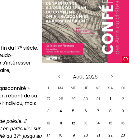
e
fin du 17
siècle,
seudo-
s’intéresser
aire,
Août
 gasconnité »
LU
MA
ME
JE
VE
SA
DI
n retient de sa
27
28
29
30
31
1
2
l’individu, mais
3
4
5
6
7
8
9
de poésie. Il
10
11
12
13
14
15
16
 en particulier sur
e
ité du 17
jusqu’au
17
18
19
20
21
22
23