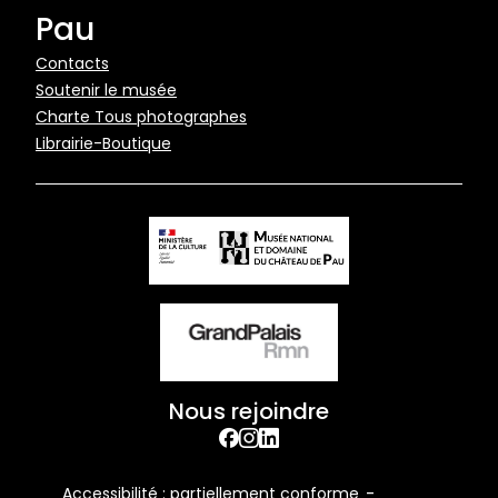
Pau
Pied
Contacts
Soutenir le musée
de
Charte Tous photographes
page
Librairie-Boutique
Nous rejoindre
facebook
Instagram
Linkedin
Footer
Accessibilité : partiellement conforme