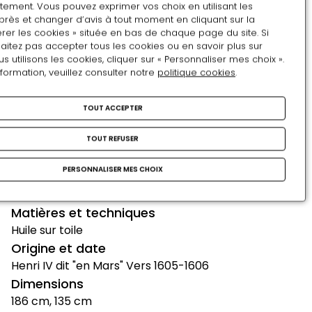
tement. Vous pouvez exprimer vos choix en utilisant les
près et changer d’avis à tout moment en cliquant sur la
rer les cookies » située en bas de chaque page du site. Si
La tête couronnée de lauriers, tenant le bâton de
aitez pas accepter tous les cookies ou en savoir plus sur
commandement dans la main droite, le roi est
utilisons les cookies, cliquer sur « Personnaliser mes choix ».
nformation, veuillez consulter notre
politique cookies
.
revêtu d'une armure d'un rose soutenu qui contraste
fortement avec le vert des rideaux de fond. Le visage
d'Henri IV, très expressif, aux cheveux et barbe
TOUT ACCEPTER
grisonnant, aux fines rides et léger sourire est celui
TOUT REFUSER
d'un souverain, certes triomphant, mais aussi
bienveillant dont le règne se veut pacificateur.
PERSONNALISER MES CHOIX
Artistes
Bunel Jacob
Matières et techniques
Huile sur toile
Origine et date
Henri IV dit "en Mars" Vers 1605-1606
Dimensions
186 cm, 135 cm