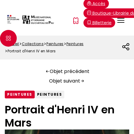
Aller
Paramétrer les cookies
Accès
au
Boutique-Librairie 
contenu
Menu
FR
Billetterie
principal
Top
Accueil
Collections
Peintures
Peintures
Fil
Portrait d'Henri IV en Mars
d'Ariane
Objet précédent
Objet suivant
PEINTURES
PEINTURES
Portrait d'Henri IV en
Mars