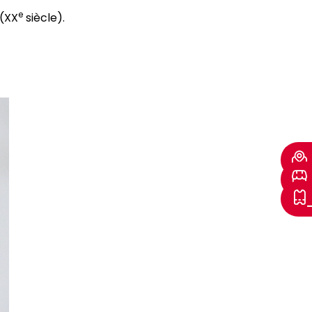
e
 (XX
siècle).