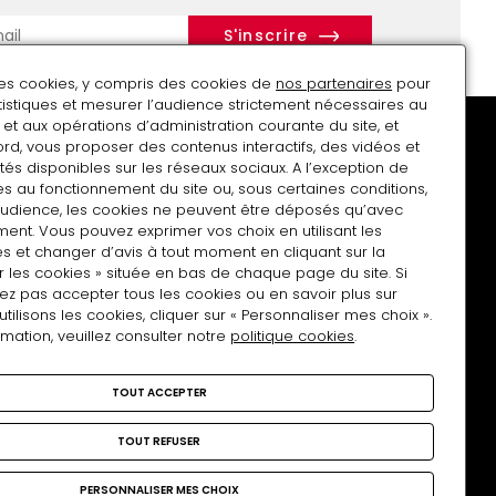
r
des cookies, y compris des cookies de
nos partenaires
pour
atistiques et mesurer l’audience strictement nécessaires au
et aux opérations d’administration courante du site, et
rd, vous proposer des contenus interactifs, des vidéos et
tés disponibles sur les réseaux sociaux. A l’exception de
s au fonctionnement du site ou, sous certaines conditions,
audience, les cookies ne peuvent être déposés qu’avec
Soutenir le musée
Charte Tous photographes
ent. Vous pouvez exprimer vos choix en utilisant les
s et changer d’avis à tout moment en cliquant sur la
r les cookies » située en bas de chaque page du site. Si
ez pas accepter tous les cookies ou en savoir plus sur
lisons les cookies, cliquer sur « Personnaliser mes choix ».
rmation, veuillez consulter notre
politique cookies
.
Nous rejoindre
TOUT ACCEPTER
facebook
Instagram
Linkedin
TOUT REFUSER
PERSONNALISER MES CHOIX