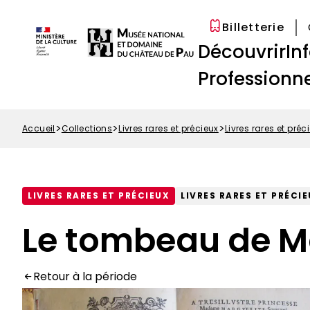
Options
Aller
Paramétrer les cookies
d'accessibilité
au
Billetterie
Menu
contenu
Navigation
Découvrir
In
Top
principal
principale
Professionne
Accueil
Collections
Livres rares et précieux
Livres rares et préc
Fil
d'Ariane
LIVRES RARES ET PRÉCIEUX
LIVRES RARES ET PRÉCI
Le tombeau de Ma
Retour à la période