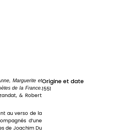
Anne, Marguerite et
Origine et date
oètes de la France.
1551
ezandat, & Robert
ant au verso de la
ccompagnés d’une
ées de Joachim Du