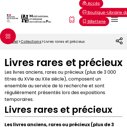
Aller
Paramétrer les cookies
Accès
au
Boutique-Librairie 
contenu
Menu
FR
Billetterie
principal
Top
Accueil
Collections
Livres rares et précieux
Fil
d'Ariane
Livres rares et précieux
Les livres anciens, rares ou précieux (plus de 3 000
titres du XVIe au XXe siècle), composent un
ensemble au service de la recherche et sont
régulièrement présentés lors des expositions
temporaires.
Livres rares et précieux
Les livres anciens, rares ou précieux (plus de 3