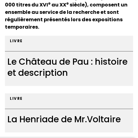
e
e
000 titres du XVI
au XX
siècle), composent un
ensemble au service de la recherche et sont
régulièrement présentés lors des expositions
temporaires.
LIVRE
Le Château de Pau : histoire
et description
Le
Château
LIVRE
de
Pau
La Henriade de Mr.Voltaire
:
histoire
et
La