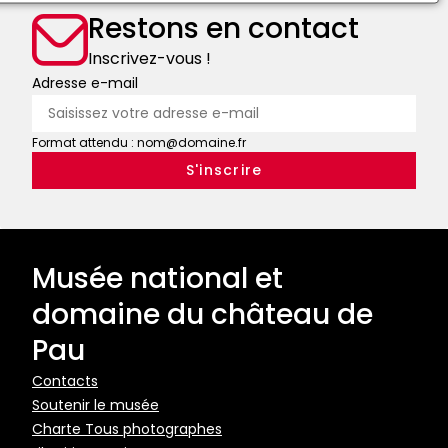
de
Espana
Restons en contact
Valois
Don
Inscrivez-vous !
Phelippe
Adresse e-mail
II
deste
nombre
Format attendu : nom@domaine.fr
Musée national et
domaine du château de
Pau
Pied
Contacts
Soutenir le musée
de
Charte Tous photographes
page