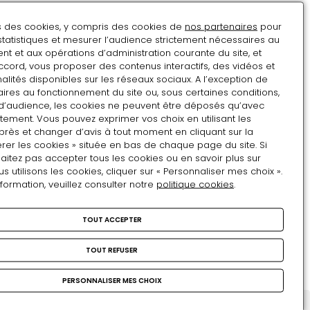
description
Henriade
LIVRE
ns des cookies, y compris des cookies de
nos partenaires
pour
de
statistiques et mesurer l’audience strictement nécessaires au
Mr.Voltaire
t et aux opérations d’administration courante du site, et
Relaciones de Antonio Perez
ccord, vous proposer des contenus interactifs, des vidéos et
alités disponibles sur les réseaux sociaux. A l’exception de
secretario de estado, que
ires au fonctionnement du site ou, sous certaines conditions,
d’audience, les cookies ne peuvent être déposés qu’avec
fue, del rey de Espana Don
tement. Vous pouvez exprimer vos choix en utilisant les
Relaciones
Phelippe II deste nombre
près et changer d’avis à tout moment en cliquant sur la
de
rer les cookies » située en bas de chaque page du site. Si
LIVRE
Antonio
aitez pas accepter tous les cookies ou en savoir plus sur
utilisons les cookies, cliquer sur « Personnaliser mes choix ».
Perez
nformation, veuillez consulter notre
politique cookies
.
Le tombeau de Marguerite
secretario
de
de Valois
TOUT ACCEPTER
estado,
que
TOUT REFUSER
Le
fue,
VOIR TOUS LES OBJETS
tombeau
del
PERSONNALISER MES CHOIX
de
rey
Marguerite
de