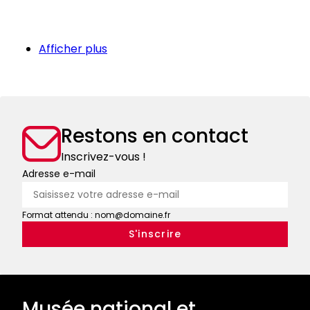
Ville
et
Afficher plus
nature
De
la
via
Gluck
Restons en contact
à
la
Inscrivez-vous !
friche
Adresse e-mail
urbaine
Format attendu : nom@domaine.fr
Musée national et