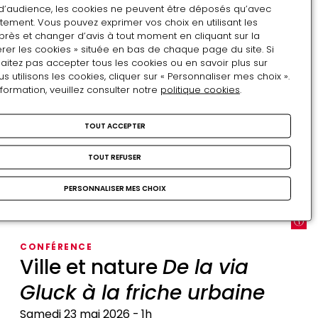
le
Mardi 28 juillet 2026
d’audience, les cookies ne peuvent être déposés qu’avec
tement. Vous pouvez exprimer vos choix en utilisant les
roi
Visites
près et changer d’avis à tout moment en cliquant sur la
nocturnes
rer les cookies » située en bas de chaque page du site. Si
VISITE AVEC LE CONSERVATEUR
aitez pas accepter tous les cookies ou en savoir plus sur
Visites nocturnes
utilisons les cookies, cliquer sur « Personnaliser mes choix ».
nformation, veuillez consulter notre
politique cookies
.
Mardi 7 juillet 2026
Visites
TOUT ACCEPTER
nocturnes
ÉVÉNEMENT NATIONAL
TOUT REFUSER
Un jardin en mouvement
PERSONNALISER MES CHOIX
Samedi 6 & dimanche 7 juin 2026
2 jours
Un
jardin
CONFÉRENCE
en
Ville et nature
De la via
mouvement
Gluck à la friche urbaine
Samedi 23 mai 2026
1h