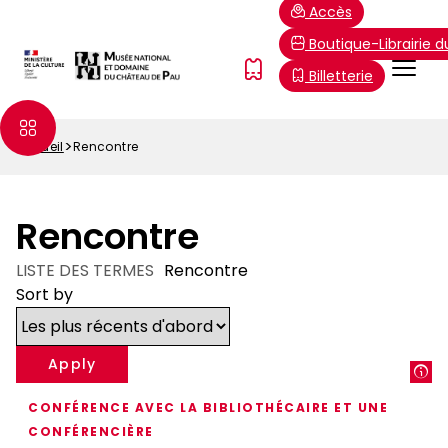
Aller
Paramétrer les cookies
Accès
au
Boutique-Librairie 
contenu
Menu
FR
Billetterie
principal
Top
Accueil
Rencontre
Fil
d'Ariane
Rencontre
LISTE DES TERMES
Rencontre
Sort by
CONFÉRENCE AVEC LA BIBLIOTHÉCAIRE ET UNE
CONFÉRENCIÈRE