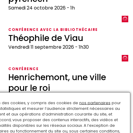
et
sa
Samedi 24 octobre 2026
1h
smala
Le
au
château
château
CONFÉRENCE AVEC LA BIBLIOTHÉCAIRE
de
Théophile de Viau
de
Pau
Pau
dans
Vendredi 11 septembre 2026
1h30
en
l'invention
1848
Théophile
du
de
paysage
CONFÉRENCE
Viau
Henrichemont, une ville
pyrénéen
pour le roi
Samedi 12 septembre 2026
1h
ns des cookies, y compris des cookies de
nos partenaires
pour
Henrichemont,
statistiques et mesurer l’audience strictement nécessaires au
t et aux opérations d’administration courante du site, et
une
VISITE AVEC LE CONSERVATEUR
ccord, vous proposer des contenus interactifs, des vidéos et
ville
Visites nocturnes
alités disponibles sur les réseaux sociaux. A l’exception de
pour
ires au fonctionnement du site ou, sous certaines conditions,