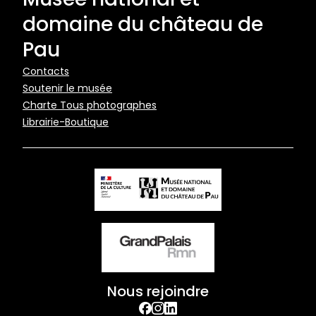
domaine du château de
Pau
Pied
Contacts
Soutenir le musée
de
Charte Tous photographes
page
Librairie-Boutique
Nous rejoindre
facebook
Instagram
Linkedin