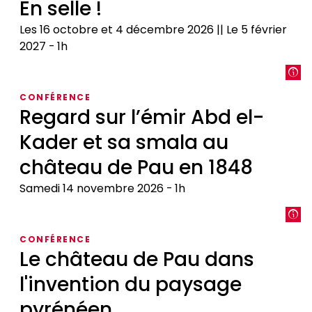
En selle !
Les 16 octobre et 4 décembre 2026 || Le 5 février
2027
1h
En
selle
CONFÉRENCE
!
Regard sur l’émir Abd el-
Kader et sa smala au
château de Pau en 1848
Samedi 14 novembre 2026
1h
Regard
sur
CONFÉRENCE
l’émir
Le château de Pau dans
Abd
l'invention du paysage
el-
Kader
pyrénéen