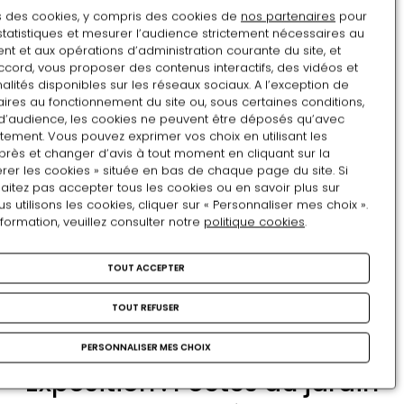
3
4
5
6
7
8
9
ns des cookies, y compris des cookies de
nos partenaires
pour
statistiques et mesurer l’audience strictement nécessaires au
10
11
12
13
14
15
16
t et aux opérations d’administration courante du site, et
ccord, vous proposer des contenus interactifs, des vidéos et
17
18
19
20
21
22
23
alités disponibles sur les réseaux sociaux. A l’exception de
ires au fonctionnement du site ou, sous certaines conditions,
24
25
26
27
28
29
30
d’audience, les cookies ne peuvent être déposés qu’avec
tement. Vous pouvez exprimer vos choix en utilisant les
31
1
2
3
4
5
6
près et changer d’avis à tout moment en cliquant sur la
Mots-clés :
rer les cookies » située en bas de chaque page du site. Si
aitez pas accepter tous les cookies ou en savoir plus sur
JARDINS
POÈTES
RENAISSANCE
EXPOSITIONS
utilisons les cookies, cliquer sur « Personnaliser mes choix ».
nformation, veuillez consulter notre
CHÂTEAU DE PAU
politique cookies
.
TOUT ACCEPTER
Contenus associés
TOUT REFUSER
PERSONNALISER MES CHOIX
EXPOSITION
Exposition : Poètes au jardin