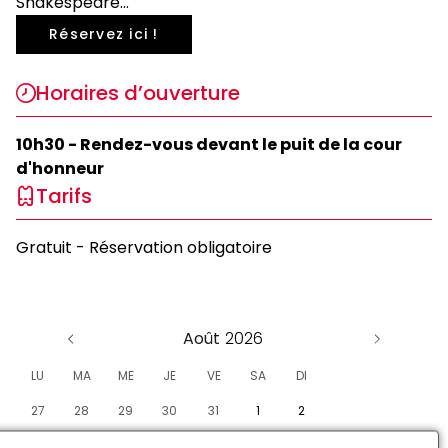
Shakespeare...
Réservez ici !
Horaires d’ouverture
10h30 - Rendez-vous devant le puit de la cour
d'honneur
Tarifs
Gratuit - Réservation obligatoire
Août
LU
MA
ME
JE
VE
SA
DI
27
28
29
30
31
1
2