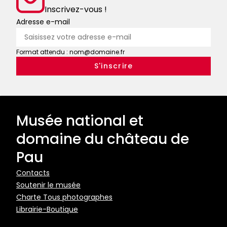
bestiaires
contemporain
Inscrivez-vous !
:
Adresse e-mail
tout
un
Format attendu : nom@domaine.fr
art
!
Musée national et
domaine du château de
Pau
Pied
Contacts
Soutenir le musée
de
Charte Tous photographes
page
Librairie-Boutique