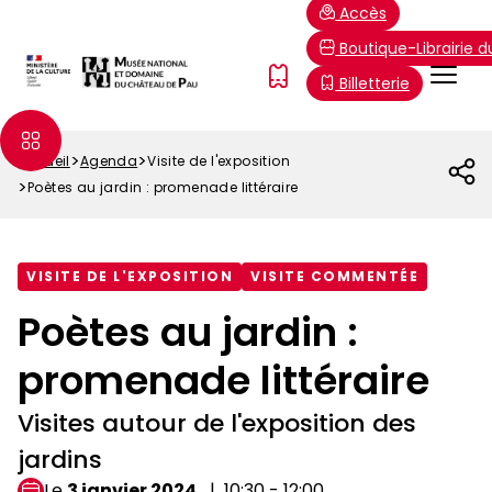
Aller
Paramétrer les cookies
Accès
au
Boutique-Librairie 
contenu
Menu
FR
Billetterie
principal
Top
Accueil
Agenda
Visite de l'exposition
Fil
Poètes au jardin : promenade littéraire
d'Ariane
VISITE DE L'EXPOSITION
VISITE COMMENTÉE
Poètes au jardin :
promenade littéraire
Visites autour de l'exposition des
jardins
Le
3 janvier 2024
10:30 - 12:00