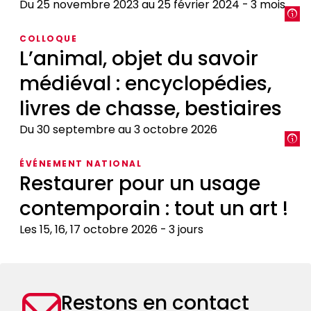
Du 25 novembre 2023 au 25 février 2024
3 mois
Exposition
COLLOQUE
:
L’animal, objet du savoir
Poètes
médiéval : encyclopédies,
au
jardin
livres de chasse, bestiaires
Du 30 septembre au 3 octobre 2026
L’animal,
ÉVÉNEMENT NATIONAL
objet
Restaurer pour un usage
du
contemporain : tout un art !
savoir
médiéval
Les 15, 16, 17 octobre 2026
3 jours
:
encyclopédies,
Restaurer
livres
pour
de
un
Restons en contact
chasse,
usage