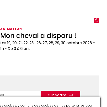
ANIMATION
Mon cheval a disparu !
Les 19, 20, 21, 22, 23 , 26, 27, 28, 29, 30 octobre 2026
1h
De 3 à 6 ans
on
heval
isparu
r
des cookies, y compris des cookies de
nos partenaires
pour