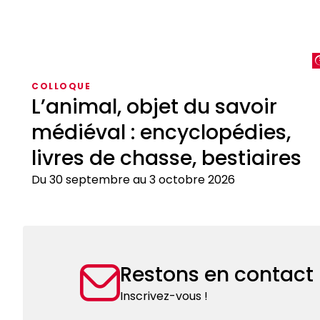
COLLOQUE
L’animal, objet du savoir
médiéval : encyclopédies,
livres de chasse, bestiaires
Du 30 septembre au 3 octobre 2026
L’animal,
objet
du
savoir
Restons en contact
médiéval
:
Inscrivez-vous !
encyclopédies,