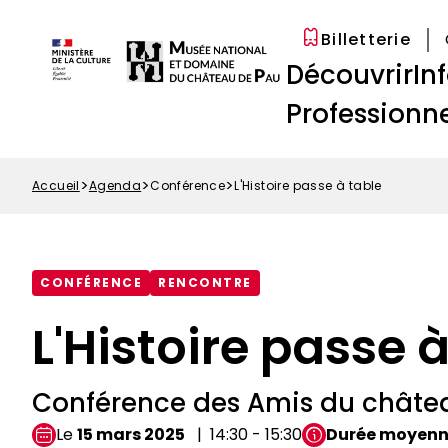
Options
Aller
Paramétrer les cookies
d'accessibilité
au
Billetterie
Menu
contenu
Navigation
Découvrir
In
Top
principal
principale
Professionne
Accueil
Agenda
Conférence
L'Histoire passe à table
Fil
d'Ariane
CONFÉRENCE
RENCONTRE
L'Histoire passe 
Conférence des Amis du châte
Le
15 mars 2025
14:30 - 15:30
Durée moyen