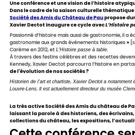
Une conférence et une vision de l’histoire atypiq
Dans le cadre de la saison culturelle thématique «
Société des Amis du Château de Pau
propose dura
Xavier Dectot inaugure ce cycle avec
L’Histoire p
Passionné d’histoire mais aussi de gastronomie, il a é
gastronomie aux grands événements historiques
»
[
s
Carême en 2012, et
L’Histoire passe à table.
À travers des festins célèbres et des recettes devenu
Kennedy, Xavier Dectot parcourra l’histoire en partan
de l'évolution de nos sociétés ?
Historien de l’art et chartiste, Xavier Dectot a notammen
Louvre-Lens. Il est actuellement directeur du musée Cle
La très active Société des Amis du château de 
laissant la parole à des historiens, des écrivain
collections du château, les expositions, l’actual
Cette conférence se