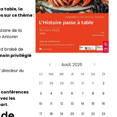
a table, la
s sur ce thème :
toire de la
e Antonin
rd braisé de
moin privilégié
Août
 directeur du
LU
MA
ME
JE
VE
SA
DI
27
28
29
30
31
1
2
e conférences
3
4
5
6
7
8
9
vec les
10
11
12
13
14
15
16
art.
 de
17
18
19
20
21
22
23