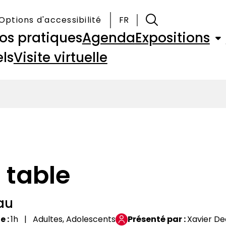
Options d'accessibilité
FR
fos pratiques
Agenda
Expositions
ls
Visite virtuelle
à table
au
ne
1h
Adultes, Adolescents
Présenté par
Xavier De