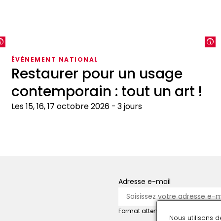
ÉVÉNEMENT NATIONAL
Restaurer pour un usage
contemporain : tout un art !
Les 15, 16, 17 octobre 2026
3 jours
Restaurer
M
pour
c
un
a
usage
d
Adresse e-mail
contemporain
!
:
tout
Format attendu : nom@domaine.f
Nous utilisons 