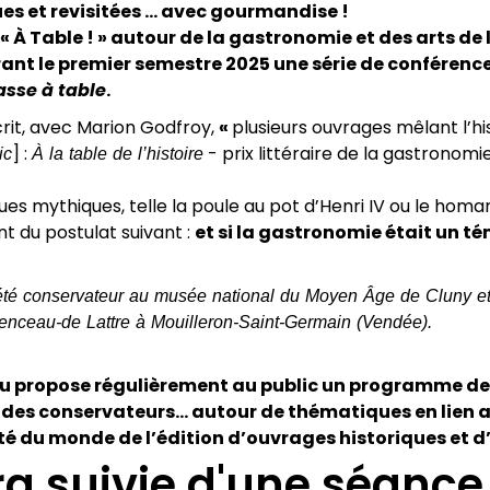
ues et revisitées … avec gourmandise !
 À Table ! » autour de la gastronomie et des arts de l
nt le premier semestre 2025 une série de conférence
asse à table
.
crit, avec Marion Godfroy,
«
plusieurs ouvrages mêlant l’his
ic
] :
À la table de l’histoire
- prix littéraire de la gastronomi
es mythiques, telle la poule au pot d’Henri IV ou le homa
t du postulat suivant :
et si la gastronomie était un té
t été conservateur au musée national du Moyen Âge de Cluny et
menceau-de Lattre à Mouilleron-Saint-Germain (Vendée).
Pau propose régulièrement au public un programme d
s, des conservateurs… autour de thématiques en lien a
ité du monde de l’édition d’ouvrages historiques et d’
ra suivie d'une séance