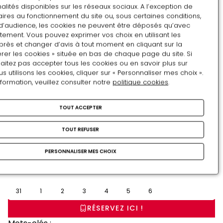
alités disponibles sur les réseaux sociaux. A l’exception de
ires au fonctionnement du site ou, sous certaines conditions,
d’audience, les cookies ne peuvent être déposés qu’avec
tement. Vous pouvez exprimer vos choix en utilisant les
près et changer d’avis à tout moment en cliquant sur la
rer les cookies » située en bas de chaque page du site. Si
Août
aitez pas accepter tous les cookies ou en savoir plus sur
utilisons les cookies, cliquer sur « Personnaliser mes choix ».
LU
MA
ME
JE
VE
SA
DI
nformation, veuillez consulter notre
politique cookies
.
27
28
29
30
31
1
2
TOUT ACCEPTER
4
3
5
6
7
8
9
TOUT REFUSER
11
10
12
13
14
15
16
18
PERSONNALISER MES CHOIX
17
19
20
21
22
23
24
25
26
27
28
29
30
31
1
2
3
4
5
6
RÉSERVEZ ICI !