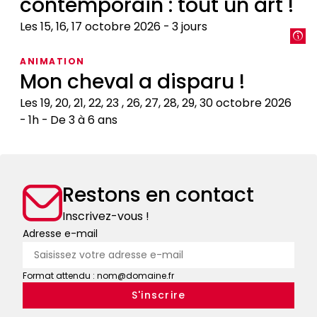
contemporain : tout un art !
savoir
médiéval
Les 15, 16, 17 octobre 2026
3 jours
:
encyclopédies,
Restaurer
ANIMATION
livres
pour
Mon cheval a disparu !
de
un
chasse,
usage
Les 19, 20, 21, 22, 23 , 26, 27, 28, 29, 30 octobre 2026
bestiaires
contemporain
1h
De 3 à 6 ans
:
Mon
tout
cheval
un
a
art
Restons en contact
disparu
!
!
Inscrivez-vous !
Adresse e-mail
Format attendu : nom@domaine.fr