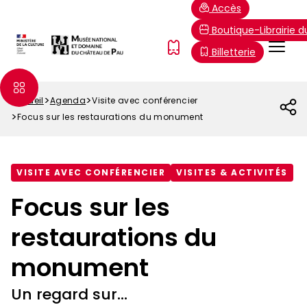
Aller
Paramétrer les cookies
Accès
au
Boutique-Librairie 
contenu
Menu
FR
Billetterie
principal
Top
Accueil
Agenda
Visite avec conférencier
Fil
Focus sur les restaurations du monument
d'Ariane
VISITE AVEC CONFÉRENCIER
VISITES & ACTIVITÉS
Focus sur les
restaurations du
monument
Un regard sur...